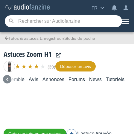
FR
Tutos & astuces Enregistreur/Studio de poche
Astuces Zoom H1
Déposer un avis
(39)
d’ensemble
Avis
Annonces
Forums
News
Tutoriels
1
astuce trouvée
Créer un tuto ou une astuce