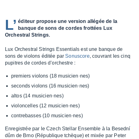
L’
éditeur propose une version allégée de la
banque de sons de cordes frottées Lux
Orchestral Strings.
Lux Orches­tral Strings Essen­tials est une banque de
sons de violons éditée par
Sonus­core
, couvrant les cinq
pupitres de cordes d’or­chestre :
premiers violons (18 musi­cien·nes)
seconds violons (16 musi­cien·nes)
altos (14 musi­cien·nes)
violon­celles (12 musi­cien·nes)
contre­basses (10 musi­cien·nes)
Enre­gis­trée par le Czech Stel­lar Ensemble à la Besední
dům de Brno (Répu­blique tchèque) et mixée par Peter