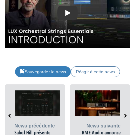
Play
Sauvegarder la news
Réagir à cette news
News précédente
News suivante
Sabol Hill présente
RME Audio annonce