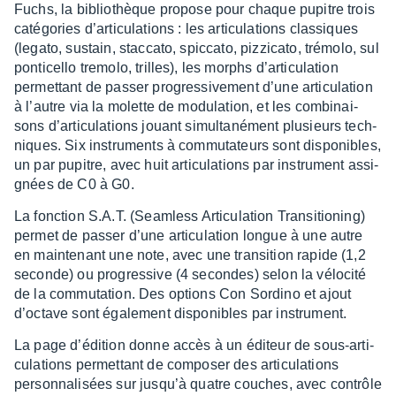
Fuchs, la biblio­thèque propose pour chaque pupitre trois
caté­go­ries d’ar­ti­cu­la­tions : les arti­cu­la­tions clas­siques
(legato, sustain, stac­cato, spic­cato, pizzi­cato, trémolo, sul
ponti­cello tremolo, trilles), les morphs d’ar­ti­cu­la­tion
permet­tant de passer progres­si­ve­ment d’une arti­cu­la­tion
à l’autre via la molette de modu­la­tion, et les combi­nai­
sons d’ar­ti­cu­la­tions jouant simul­ta­né­ment plusieurs tech­
niques. Six instru­ments à commu­ta­teurs sont dispo­nibles,
un par pupitre, avec huit arti­cu­la­tions par instru­ment assi­
gnées de C0 à G0.
La fonc­tion S.A.T. (Seam­less Arti­cu­la­tion Tran­si­tio­ning)
permet de passer d’une arti­cu­la­tion longue à une autre
en main­te­nant une note, avec une tran­si­tion rapide (1,2
seconde) ou progres­sive (4 secondes) selon la vélo­cité
de la commu­ta­tion. Des options Con Sordino et ajout
d’oc­tave sont égale­ment dispo­nibles par instru­ment.
La page d’édi­tion donne accès à un éditeur de sous-arti­
cu­la­tions permet­tant de compo­ser des arti­cu­la­tions
person­na­li­sées sur jusqu’à quatre couches, avec contrôle