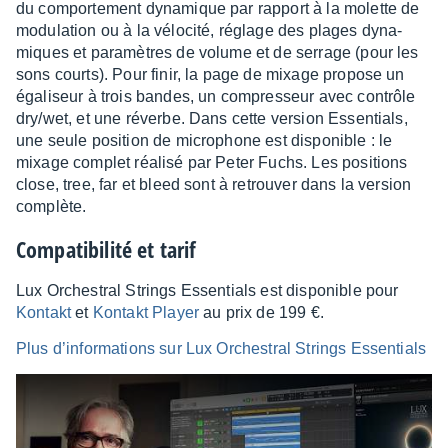
du compor­te­ment dyna­mique par rapport à la molette de
modu­la­tion ou à la vélo­cité, réglage des plages dyna­
miques et para­mètres de volume et de serrage (pour les
sons courts). Pour finir, la page de mixage propose un
égali­seur à trois bandes, un compres­seur avec contrôle
dry/wet, et une réverbe. Dans cette version Essen­tials,
une seule posi­tion de micro­phone est dispo­nible : le
mixage complet réalisé par Peter Fuchs. Les posi­tions
close, tree, far et bleed sont à retrou­ver dans la version
complète.
Compa­ti­bi­lité et tarif
Lux Orches­tral Strings Essen­tials est dispo­nible pour
Kontakt
et
Kontakt Player
au prix de 199 €.
Plus d’in­for­ma­tions sur Lux Orches­tral Strings Essen­tials