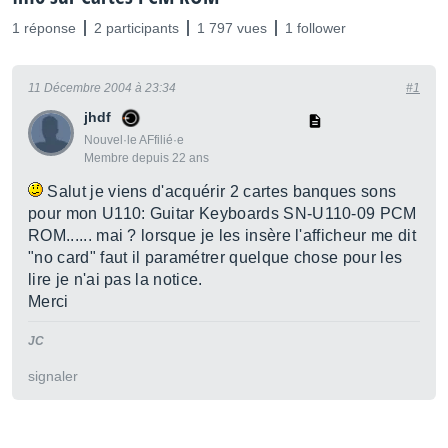
1 réponse
2 participants
1 797 vues
1 follower
11 Décembre 2004 à 23:34
#1
jhdf
Nouvel·le AFfilié·e
Membre depuis 22 ans
Salut je viens d'acquérir 2 cartes banques sons
pour mon U110: Guitar Keyboards SN-U110-09 PCM
ROM...... mai ? lorsque je les insère l'afficheur me dit
"no card" faut il paramétrer quelque chose pour les
lire je n'ai pas la notice.
Merci
JC
signaler