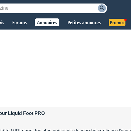
vis
Forums
Annuaires
Petites annonces
Promos
pour Liquid Foot PRO
trôle MIDI parmi les plus puissants du marché continue d'évol