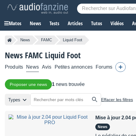
Matos
News
Tests
Articles
Tutos
Vidéos
A
News
FAMC
Liquid Foot
News FAMC Liquid Foot
Produits
News
Avis
Petites annonces
Forums
1
news trouvée
Proposer une news
Types
Effacer les filtres
Mise à jour 2.04 
News
Le pédalier de con