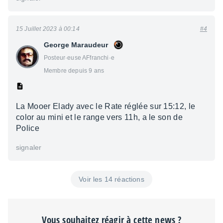
15 Juillet 2023 à 00:14
#4
George Maraudeur
Posteur·euse AFfranchi·e
Membre depuis 9 ans
La Mooer Elady avec le Rate réglée sur 15:12, le
color au mini et le range vers 11h, a le son de
Police
signaler
Voir les 14 réactions
Vous souhaitez réagir à cette news ?