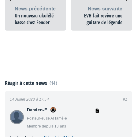
News précédente
News suivante
Un nouveau ukulélé
EVH fait revivre une
basse chez Fender
guitare de légende
Réagir à cette news
(14)
14 Juillet 2023 à 17:54
#1
Damien-F
Posteur·euse AFfamé·e
Membre depuis 13 ans