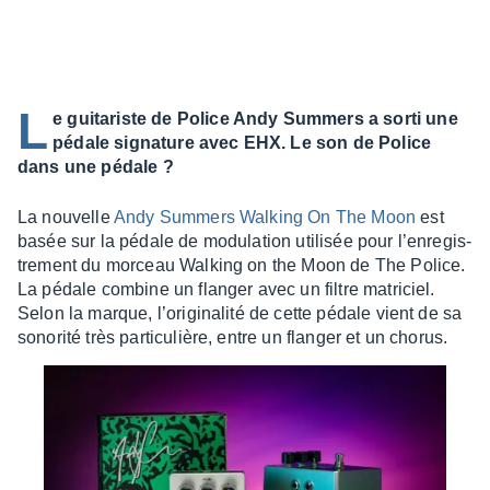
L
e guitariste de Police Andy Summers a sorti une
pédale signature avec EHX. Le son de Police
dans une pédale ?
La nouvelle
Andy Summers Walking On The Moon
est
basée sur la pédale de modu­la­tion utili­sée pour l’en­re­gis­
tre­ment du morceau Walking on the Moon de The Police.
La pédale combine un flan­ger avec un filtre matri­ciel.
Selon la marque, l’ori­gi­na­lité de cette pédale vient de sa
sono­rité très parti­cu­lière, entre un flan­ger et un chorus.