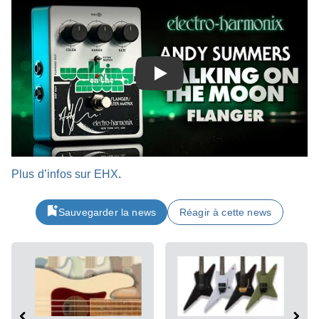
Play
Plus d’in­fos sur EHX
.
Sauvegarder la news
Réagir à cette news