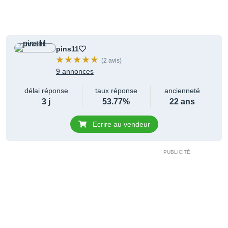
pins11
(2 avis)
9 annonces
délai réponse
taux réponse
ancienneté
3 j
53.77%
22 ans
Ecrire au vendeur