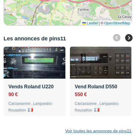
Leaflet
|
©
OpenStreetMap
Les annonces de pins11
Vends Roland U220
Vend Roland D550
90 €
550 €
Carcassonne , Languedoc-
Carcassonne , Languedoc-
Roussillon
Roussillon
Voir toutes les annonces de pins11