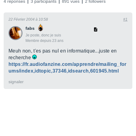
4 réponses
3 participants
891 vues
2 followers
22 Février 2004 à 10:58
#1
fabs
Je poste, donc je suis
Membre depuis 23 ans
Meuh non, t'es pas nul en informatique...juste en
recherche
https://fr.audiofanzine.com/apprendre/mailing_for
ums/index,idtopic,37346,idsearch,601945.html
signaler