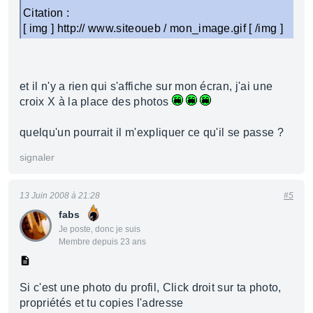
Citation :
[ img ] http:// www.siteoueb / mon_image.gif [ /img ]
et il n'y a rien qui s'affiche sur mon écran, j'ai une
croix X à la place des photos
quelqu'un pourrait il m'expliquer ce qu'il se passe ?
signaler
13 Juin 2008 à 21:28
#5
fabs
Je poste, donc je suis
Membre depuis 23 ans
Si c'est une photo du profil, Click droit sur ta photo,
propriétés et tu copies l'adresse