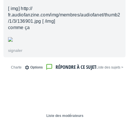
[ img] http://
fr.audiofanzine.com/img/membres/audiofanet/thumb2
/1/3/136901.jpg [ /img]
comme ça
signaler
RÉPONDRE À CE SUJET
Charte
Options
< Liste des sujets
Liste des modérateurs