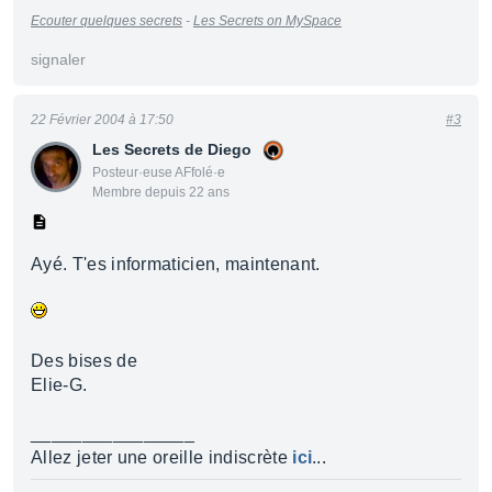
Ecouter quelques secrets
-
Les Secrets on MySpace
signaler
22 Février 2004 à 17:50
#3
Les Secrets de Diego
Posteur·euse AFfolé·e
Membre depuis 22 ans
Ayé. T'es informaticien, maintenant.
Des bises de
Elie-G.
________________
Allez jeter une oreille indiscrète
ici
...