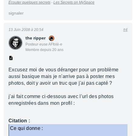
Ecouter quelques secrets
-
Les Secrets on MySpace
signaler
13 Juin 2008 à 20:54
#4
the ripper
Posteur·euse AFfolé·e
Membre depuis 20 ans
Excusez moi de vous déranger pour un problème
aussi basique mais je n'arrive pas à poster mes
photos, doit y avoir un truc que j'ai pas capté ?
j'ai fait comme ci-dessous avec l'url des photos
enregistrées dans mon profil :
Citation :
Ce qui donne :