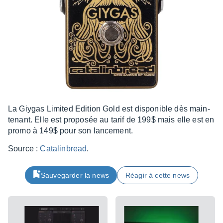
La Giygas Limi­ted Edition Gold est dispo­nible dès main­
te­nant. Elle est propo­sée au tarif de 199$ mais elle est en
promo à 149$ pour son lance­ment.
Source :
Cata­lin­bread
.
Sauvegarder la news
Réagir à cette news