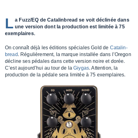
L
a Fuzz/EQ de Catalinbread se voit déclinée dans
une version dont la production est limitée à 75
exemplaires.
On connaît déjà les éditions spéciales Gold de
Cata­lin­
bread
. Régu­liè­re­ment, la marque instal­lée dans l’Ore­gon
décline ses pédales dans cette version noire et dorée.
C’est aujour­d’hui au tour de la
Giygas
. Atten­tion, la
produc­tion de la pédale sera limi­tée à 75 exem­plaires.