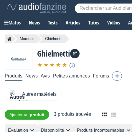
Matos
News
Tests
Articles
Tutos
Vidéos
A
Marques
Ghielmetti
Ghielmetti
(1)
Produits
News
Avis
Petites annonces
Forums
Autres matériels
3
produits trouvés
Ajouter un
produit
Évaluation
Disponibilité
Produits incontournables