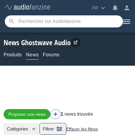
FR
News Ghostwave Audio
Produits
News
Forums
1
news trouvée
Proposer une news
Catégories
Filtrer
Effacer les filtres