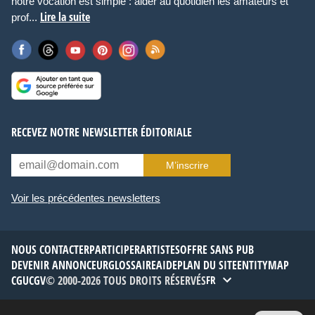
notre vocation est simple : aider au quotidien les amateurs et
Lire la suite
prof...
RECEVEZ NOTRE NEWSLETTER ÉDITORIALE
M’inscrire
Voir les précédentes newsletters
NOUS CONTACTER
PARTICIPER
ARTISTES
OFFRE SANS PUB
DEVENIR ANNONCEUR
GLOSSAIRE
AIDE
PLAN DU SITE
ENTITYMAP
CGU
CGV
© 2000-2026 TOUS DROITS RÉSERVÉS
FR