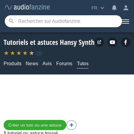
FR
Tutoriels et astuces Hansy Synth
(3)
Produits
News
Avis
Forums
Tutos
Créer un tuto ou une astuce
1
tutoriel ou astuce trouvé