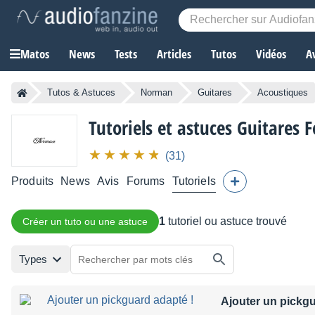
Matos
News
Tests
Articles
Tutos
Vidéos
A
Tutos & Astuces
Norman
Guitares
Acoustiques
Tutoriels et astuces Guitares
(31)
Produits
News
Avis
Forums
Tutoriels
1
tutoriel ou astuce trouvé
Créer un tuto ou une astuce
Types
Ajouter un pickgu