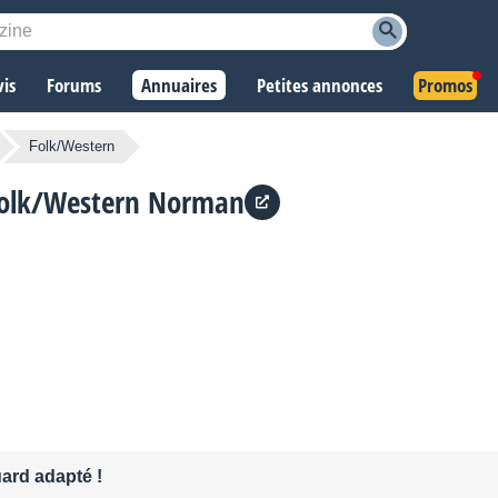
vis
Forums
Annuaires
Petites annonces
Promos
Folk/Western
 Folk/Western Norman
ard adapté !