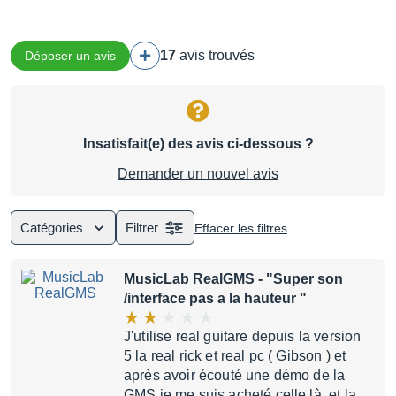
17
avis trouvés
Déposer un avis
Insatisfait(e) des avis ci-dessous ?
Demander un nouvel avis
Catégories
Filtrer
Effacer les filtres
MusicLab RealGMS
- "Super son
/interface pas a la hauteur "
J'utilise real guitare depuis la version
5 la real rick et real pc ( Gibson ) et
après avoir écouté une démo de la
GMS je me suis acheté celle là ,et la