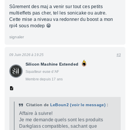
Sûrement des maj a venir sur tout ces petits
multieffets pas cher, tel les sonicake ou autre.
Cette mise a niveau va redonner du boost a mon
rpi4 sous modep 😁
signaler
09 Juin 2026 à 19:25
#3
Silicon Machine Extended
Squatteur·euse d’AF
Membre depuis 17 ans
Citation de
LeBoun2
(voir le message)
:
Affaire à suivre!
Je me demande quels sont les produits
Darkglass compatibles, sachant que