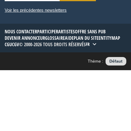
Voir les précédentes newsletters
NOUS CONTACTER
PARTICIPER
ARTISTES
OFFRE SANS PUB
DEVENIR ANNONCEUR
GLOSSAIRE
AIDE
PLAN DU SITE
ENTITYMAP
CGU
CGV
© 2000-2026 TOUS DROITS RÉSERVÉS
FR
Thème :
Défaut