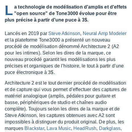
L
a technologie de modélisation d'amplis et d'effets
"open source" de Tone3000 évolue pour être
plus précise à partir d'une puce à 3$.
Lancés en 2019 par
Steve Atkin­son
,
Neural Amp Mode­ler
et la plate­forme Tone3000 a présenté un nouveau
procédé de modé­li­sa­tion dénommé Archi­tec­ture 2 (A2
pour les intimes). Selon les dires de la marque, ce
nouveau procédé garan­tit les modé­li­sa­tions les plus
précises et orga­niques de l’his­toire, le tout à partir d’une
puce élec­tro­nique à 3$.
Archi­tec­ture 2 est le tout dernier procédé de modé­li­sa­tion
et de capture qui vous permet d’ef­fec­tuer des captures de
maté­riel analo­gique (amplis, pédales pour guitare et
basse, péri­phé­riques de studio et chaînes audio
complète). Toujours selon les dires de la marque et de
Steve Atkin­son, les captures obte­nues avec A2 sont
impos­sibles à distin­guer du produit origi­nal. De plus, les
marques
Blacks­tar
,
Lava Music
,
HeadRush
,
Dark­glass
,