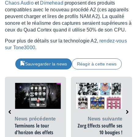
Chaos Audio
et
Dime­head
proposent des produits
compa­tibles avec le nouveau procédé A2 (ces appa­reils
peuvent char­ger et lires de profils NAM A2). La qualité
sonore et le réalisme des captures seraient supé­rieures à
ceux du Quad Cortex quand il utilise 50% de son CPU.
Pour plus de détails sur la tech­no­lo­gie A2,
rendez-vous
sur Tone3000
.
Sauvegarder la news
Réagir à cette news
News précédente
News suivante
Terminons le tour
Zorg Effects souffle ses
d'horizon des effets
10 bougies !