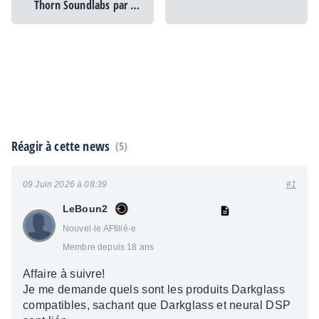
Thorn Soundlabs par la
fuzz
Réagir à cette news
(5)
09 Juin 2026 à 08:39
#1
LeBoun2
Nouvel·le AFfilié·e
Membre depuis 18 ans
Affaire à suivre!
Je me demande quels sont les produits Darkglass
compatibles, sachant que Darkglass et neural DSP