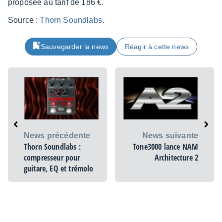
propo­sée au tarif de 186 €.
Source :
Thorn Sound­labs
.
Sauvegarder la news
Réagir à cette news
News précédente
News suivante
Thorn Soundlabs :
Tone3000 lance NAM
compresseur pour
Architecture 2
guitare, EQ et trémolo