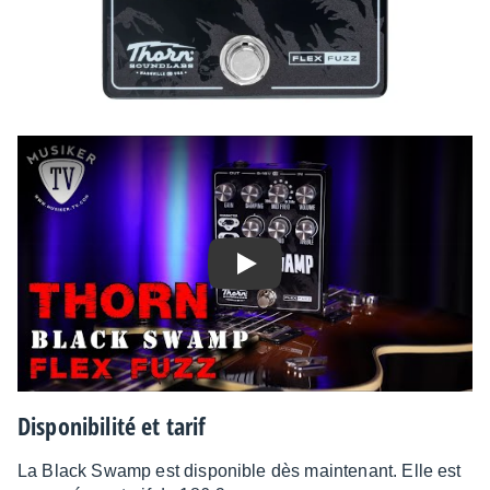
Play
Dispo­ni­bi­lité et tarif
La Black Swamp est dispo­nible dès main­te­nant. Elle est