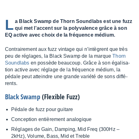
L
a Black Swamp de Thorn Soundlabs est une fuzz
qui met l'accent sur la polyvalence grâce à son
EQ active avec choix de la fréquence médium.
Contrai­re­ment aux fuzz vintage qui n’in­tègrent que très
peu de réglages, la Black Swamp de la marque
Thorn
Sound­labs
en possède beau­coup. Grâce à son égali­sa­
tion active avec réglage de la fréquence médium, la
pédale peut atteindre une grande variété de sons diffé­
rents.
Black Swamp
(Flexible Fuzz)
Pédale de fuzz pour guitare
Concep­tion entiè­re­ment analo­gique
Réglages de Gain, Damping, Mid Freq (300Hz –
2kHz), Volume, Bass, Mid et Treble