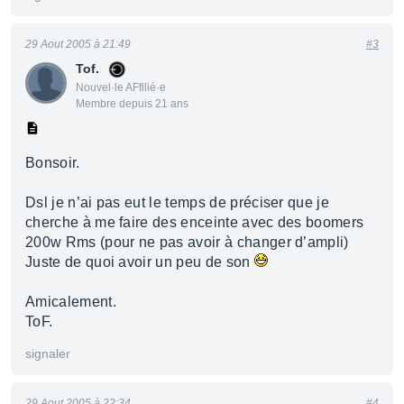
29 Aout 2005 à 21:49
#3
Tof.
Nouvel·le AFfilié·e
Membre depuis 21 ans
Bonsoir.
Dsl je n’ai pas eut le temps de préciser que je
cherche à me faire des enceinte avec des boomers
200w Rms (pour ne pas avoir à changer d’ampli)
Juste de quoi avoir un peu de son
Amicalement.
ToF.
signaler
29 Aout 2005 à 22:34
#4