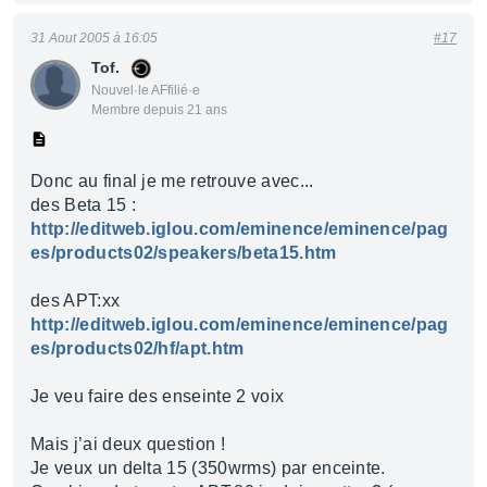
31 Aout 2005 à 16:05
#17
Tof.
Nouvel·le AFfilié·e
Membre depuis 21 ans
Donc au final je me retrouve avec...
des Beta 15 :
http://editweb.iglou.com/eminence/eminence/pag
es/products02/speakers/beta15.htm
des APT:xx
http://editweb.iglou.com/eminence/eminence/pag
es/products02/hf/apt.htm
Je veu faire des enseinte 2 voix
Mais j’ai deux question !
Je veux un delta 15 (350wrms) par enceinte.