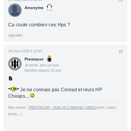
Anonyme
Ca coute combien ces Hps ?
signaler
29 Aout 2005 à 22:45
#5
Prestacor
Je poste, donc je suis
Membre depuis 23 ans
Je ne connais pas Conrad et leurs HP
Cheaps...
Mon travail :
PRESTACOR - SON / ECLAIRAGE / VIDEO
(info, matos,
photo,...).