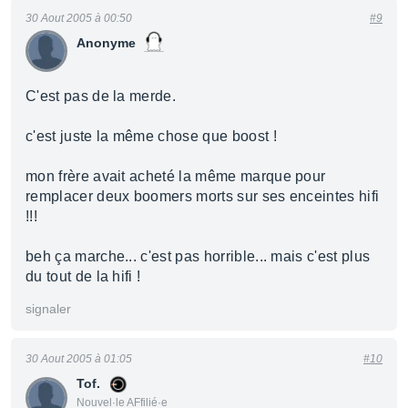
30 Aout 2005 à 00:50
#9
Anonyme
C'est pas de la merde.
c'est juste la même chose que boost !
mon frère avait acheté la même marque pour
remplacer deux boomers morts sur ses enceintes hifi
!!!
beh ça marche... c'est pas horrible... mais c'est plus
du tout de la hifi !
signaler
30 Aout 2005 à 01:05
#10
Tof.
Nouvel·le AFfilié·e