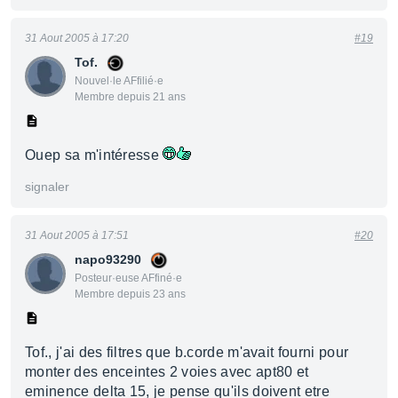
31 Aout 2005 à 17:20
#19
Tof.
Nouvel·le AFfilié·e
Membre depuis 21 ans
Ouep sa m'intéresse
signaler
31 Aout 2005 à 17:51
#20
napo93290
Posteur·euse AFfiné·e
Membre depuis 23 ans
Tof., j'ai des filtres que b.corde m'avait fourni pour
monter des enceintes 2 voies avec apt80 et
eminence delta 15, je pense qu'ils doivent etre