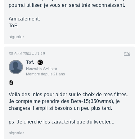
pourrai utiliser, je vous en serai très reconnaissant.
Amicalement.
ToF.
signaler
30 Aout 2005 à 21:19
#16
Tof.
Nouvel·le AFfilié·e
Membre depuis 21 ans
Voila des infos pour aider sur le choix de mes filtres.
Je compte me prendre des Beta-15(350wrms), je
changerai l'ampli si besoins un peu plus tard.
ps: Je cherche les caracteristique du tweeter...
signaler