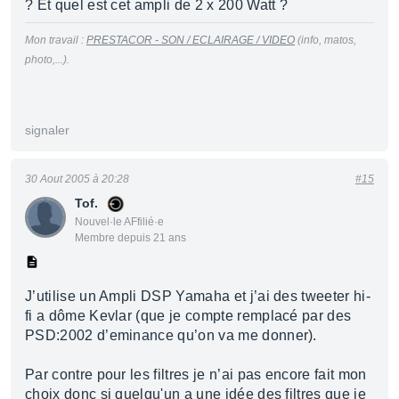
? Et quel est cet ampli de 2 x 200 Watt ?
Mon travail :
PRESTACOR - SON / ECLAIRAGE / VIDEO
(info, matos,
photo,...).
signaler
30 Aout 2005 à 20:28
#15
Tof.
Nouvel·le AFfilié·e
Membre depuis 21 ans
J’utilise un Ampli DSP Yamaha et j’ai des tweeter hi-
fi a dôme Kevlar (que je compte remplacé par des
PSD:2002 d’eminance qu’on va me donner).
Par contre pour les filtres je n’ai pas encore fait mon
choix donc si quelqu'un a une idée des filtres que je