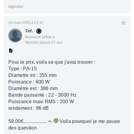
signaler
29 Aout 2005 à 23:31
#6
Tof.
Nouvel·le AFfilié·e
Membre depuis 21 ans
Pour le prix, voila se que j'avai trouver :
Type : PA-15
Diametre int : 355 mm
Puissance : 600 W
Diamètre ext : 386 mm
Bande passante : 22 - 3000 Hz
Puissance maxi RMS : 200 W
rendement : 96 dB
59.00€.................. <-
Voila pourquoi je me pause
des question