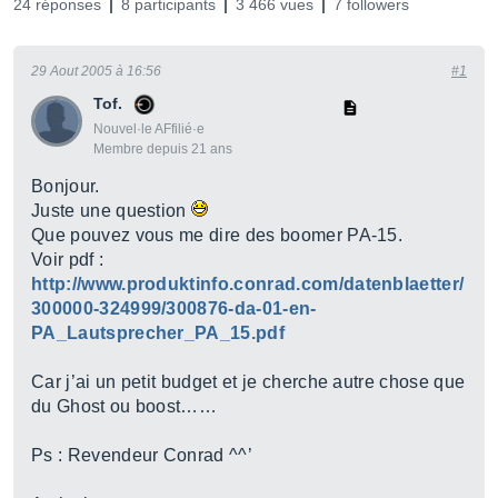
24 réponses
8 participants
3 466 vues
7 followers
29 Aout 2005 à 16:56
#1
Tof.
Nouvel·le AFfilié·e
Membre depuis 21 ans
Bonjour.
Juste une question
Que pouvez vous me dire des boomer PA-15.
Voir pdf :
http://www.produktinfo.conrad.com/datenblaetter/
300000-324999/300876-da-01-en-
PA_Lautsprecher_PA_15.pdf
Car j’ai un petit budget et je cherche autre chose que
du Ghost ou boost……
Ps : Revendeur Conrad ^^’