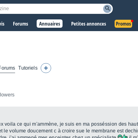
vis
Forums
Annuaires
Petites annonces
Promos
Forums
Tutoriels
llowers
ux voila ce qui m'ammène, je suis en ma posséssion des haut 
met le volume doucement c à croire sue le membrane est dechi
ndre, j'ai ammené mes enceintes chez un spécialiste
il m