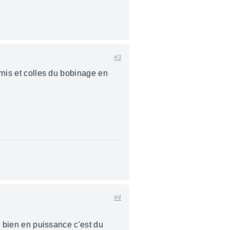
#3
ernis et colles du bobinage en
#4
ne bien en puissance c'est du