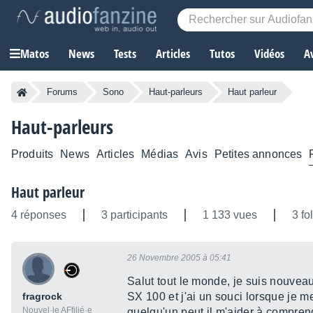
Matos
News
Tests
Articles
Tutos
Vidéos
A
Forums
Sono
Haut-parleurs
Haut parleur
Haut-parleurs
Produits
News
Articles
Médias
Avis
Petites annonces
Haut parleur
4 réponses
3 participants
1 133 vues
3 fo
26 Novembre 2005 à 05:41
Salut tout le monde, je suis nouvea
fragrock
SX 100 et j'ai un souci lorsque je 
Nouvel·le AFfilié·e
quelqu'un peut il m'aider à compre