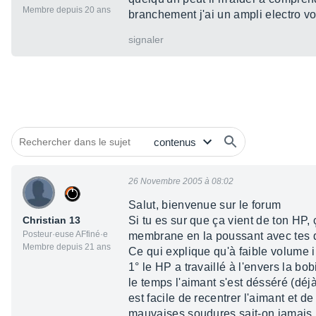
Membre depuis 20 ans
branchement j'ai un ampli electro 
signaler
26 Novembre 2005 à 08:02
Salut, bienvenue sur le forum
Christian 13
Si tu es sur que ça vient de ton HP,
Posteur·euse AFfiné·e
membrane en la poussant avec tes doi
Membre depuis 21 ans
Ce qui explique qu'à faible volume 
1° le HP a travaillé à l'envers la bo
le temps l'aimant s'est désséré (déj
est facile de recentrer l'aimant et d
mauvaises soudures sait-on jamais.