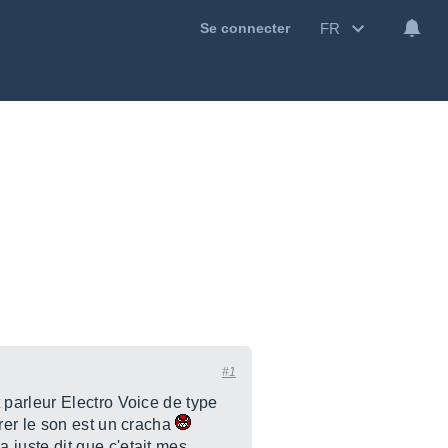
FR
Se connecter
#1
parleur Electro Voice de type
rer le son est un cracha
'a juste dit que c'etait mes