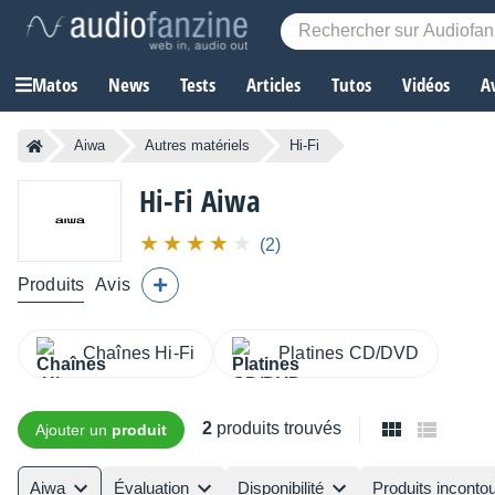
Matos
News
Tests
Articles
Tutos
Vidéos
A
Aiwa
Autres matériels
Hi-Fi
Hi-Fi
Aiwa
(2)
Produits
Avis
Chaînes Hi-Fi
Platines CD/DVD
2
produits trouvés
Ajouter un
produit
Aiwa
Évaluation
Disponibilité
Produits inconto