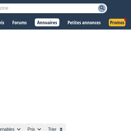
vis
Forums
Annuaires
Petites annonces
Promos
urnables
Prix
Trier