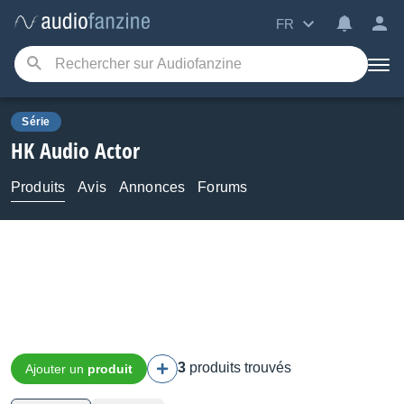
FR
Série
HK Audio
Actor
Produits
Avis
Annonces
Forums
3
produits trouvés
Ajouter un
produit