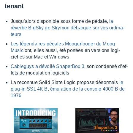
te­nant
Jusqu’alors dispo­nible sous forme de pédale,
la
réverbe BigSky de Stry­mon débarque sur vos ordi­na­
teurs
Les légen­daires pédales Mooger­foo­ger de Moog
Music
ont, elles aussi, été portées en versions logi­
cielles sur Mac et Windows
Cable­guys a dévoilé Shaper­Box 3
, son condensé d’ef­
fets de modu­la­tion logi­ciels
La recon­nue Solid Slate Logic propose désor­mais
le
plug-in SSL 4K B, émula­tion de la console 4000 B de
1976