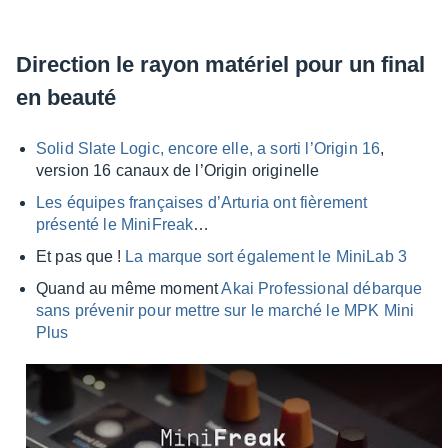
Direc­tion le rayon maté­riel pour un final
en beauté
Solid Slate Logic, encore elle, a sorti l’Ori­gin 16
,
version 16 canaux de l’Ori­gin origi­nelle
Les équipes françaises d’Ar­tu­ria ont fière­ment
présenté le Mini­Freak
…
Et pas que !
La marque sort égale­ment le Mini­Lab 3
Quand au même moment
Akai Profes­sio­nal débarque
sans préve­nir pour mettre sur le marché le MPK Mini
Plus