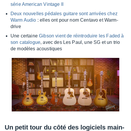
série Ameri­can Vintage II
Deux nouvelles pédales guitare sont arri­vées chez
Warm Audio
: elles ont pour nom Centavo et Warm­
drive
Une certaine
Gibson vient de réin­tro­duire les Faded à
son cata­logue
, avec des Les Paul, une SG et un trio
de modèles acous­tiques
Un petit tour du côté des logi­ciels main­