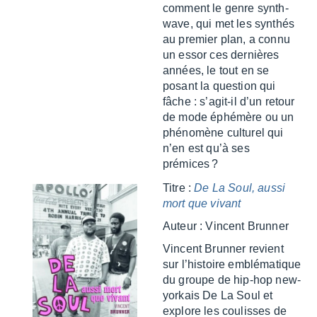
comment le genre synth­
wave, qui met les synthés
au premier plan, a connu
un essor ces dernières
années, le tout en se
posant la ques­tion qui
fâche : s’agit-il d’un retour
de mode éphé­mère ou un
phéno­mène cultu­rel qui
n’en est qu’à ses
prémices ?
Titre :
De La Soul, aussi
mort que vivant
Auteur : Vincent Brun­ner
Vincent Brun­ner revient
sur l’his­toire emblé­ma­tique
du groupe de hip-hop new-
yorkais De La Soul et
explore les coulisses de