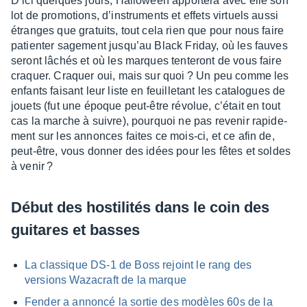
D’ici quelques jours, Hallo­ween appor­tera avec elle son
lot de promo­tions, d’ins­tru­ments et effets virtuels aussi
étranges que gratuits, tout cela rien que pour nous faire
patien­ter sage­ment jusqu’au Black Friday, où les fauves
seront lâchés et où les marques tente­ront de vous faire
craquer. Craquer oui, mais sur quoi ? Un peu comme les
enfants faisant leur liste en feuille­tant les cata­logues de
jouets (fut une époque peut-être révo­lue, c’était en tout
cas la marche à suivre), pourquoi ne pas reve­nir rapi­de­
ment sur les annonces faites ce mois-ci, et ce afin de,
peut-être, vous donner des idées pour les fêtes et soldes
à venir ?
Début des hosti­li­tés dans le coin des
guitares et basses
La clas­sique DS-1 de Boss rejoint le rang des
versions Waza­craft de la marque
Fender a annoncé la sortie des modèles 60s de la