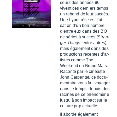
seurs des années 80
vivent ces derniers temps
un rebond de leur succès.
Une hypo­thèse est l’uti­li­
sa­tion d’un bon nombre
d’entre eux dans des BO
de séries à succès (
Stran­
ger Things
, entre autres),
mais égale­ment dans des
produc­tions récentes d’ar­
tistes comme The
Weekend ou Bruno Mars.
Raconté par le cinéaste
John Carpen­ter, ce docu­
men­taire vous fait voya­ger
dans le temps, depuis des
racines de ce phéno­mène
jusqu’à son impact sur la
culture pop actuelle.
Il aborde égale­ment