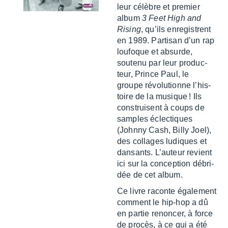
leur célèbre et premier
album
3 Feet High and
Rising
, qu’ils enre­gistrent
en 1989. Parti­san d’un rap
loufoque et absurde,
soutenu par leur produc­
teur, Prince Paul, le
groupe révo­lu­tionne l’his­
toire de la musique ! Ils
construisent à coups de
samples éclec­tiques
(Johnny Cash, Billy Joel),
des collages ludiques et
dansants. L’au­teur revient
ici sur la concep­tion débri­
dée de cet album.
Ce livre raconte égale­ment
comment le hip-hop a dû
en partie renon­cer, à force
de procès, à ce qui a été