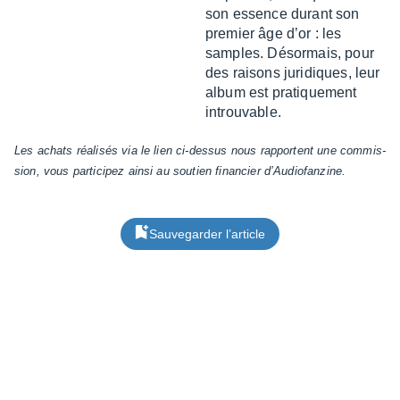
son essence durant son
premier âge d’or : les
samples. Désor­mais, pour
des raisons juri­diques, leur
album est pratique­ment
introu­vable.
Les achats réali­­sés via le lien ci-dessus nous rapportent une commis­­
sion, vous parti­­ci­­pez ainsi au soutien finan­­cier d’Au­­dio­­fan­­zine.
Sauvegarder l’article