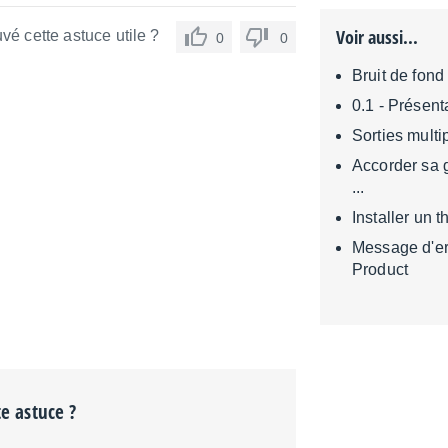
Voir aussi...
vé cette astuce utile ?
0
0
Bruit de fond 
0.1 - Présent
Sorties mult
Accorder sa g
...
Installer un 
Message d'e
Product
te astuce ?