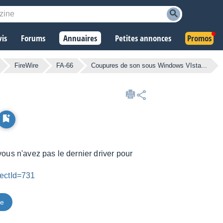
vis
Forums
Annuaires
Petites annonces
Promos
FireWire
FA-66
Coupures de son sous Windows VIsta...
vous n'avez pas le dernier driver pour
jectId=731
ce