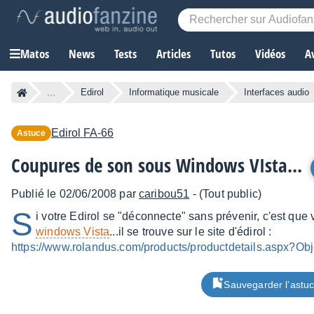
Matos
News
Tests
Articles
Tutos
Vidéos
A
...
Edirol
Informatique musicale
Interfaces audio
Edirol
FA-66
Astuce
Coupures de son sous Windows VIsta...
Publié le 02/06/2008 par
caribou51
- (Tout public)
S
i votre Edirol se "déconnecte" sans prévenir, c'est que 
windows Vista
...il se trouve sur le site d'édirol :
https://www.rolandus.com/products/productdetails.aspx?Ob
Sauvegarder l’astu