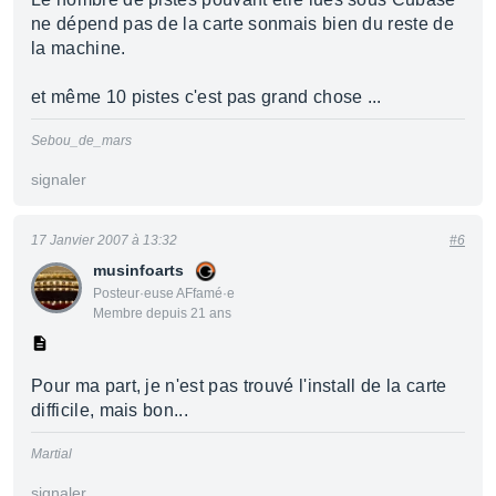
ne dépend pas de la carte sonmais bien du reste de
la machine.
et même 10 pistes c'est pas grand chose ...
Sebou_de_mars
signaler
17 Janvier 2007 à 13:32
#6
musinfoarts
Posteur·euse AFfamé·e
Membre depuis 21 ans
Pour ma part, je n'est pas trouvé l'install de la carte
difficile, mais bon...
Martial
signaler