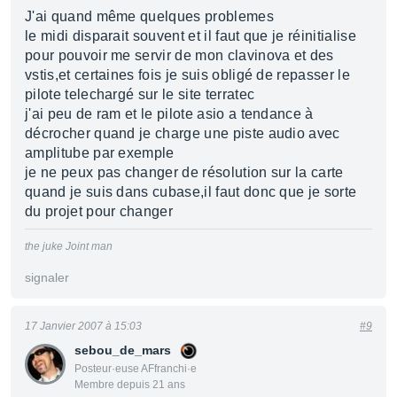
J'ai quand même quelques problemes
le midi disparait souvent et il faut que je réinitialise
pour pouvoir me servir de mon clavinova et des
vstis,et certaines fois je suis obligé de repasser le
pilote telechargé sur le site terratec
j'ai peu de ram et le pilote asio a tendance à
décrocher quand je charge une piste audio avec
amplitube par exemple
je ne peux pas changer de résolution sur la carte
quand je suis dans cubase,il faut donc que je sorte
du projet pour changer
the juke Joint man
signaler
17 Janvier 2007 à 15:03
#9
sebou_de_mars
Posteur·euse AFfranchi·e
Membre depuis 21 ans