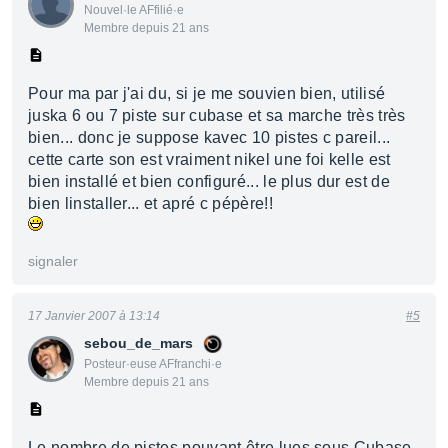
Nouvel·le AFfilié·e
Membre depuis 21 ans
Pour ma par j'ai du, si je me souvien bien, utilisé
juska 6 ou 7 piste sur cubase et sa marche très très
bien... donc je suppose kavec 10 pistes c pareil...
cette carte son est vraiment nikel une foi kelle est
bien installé et bien configuré... le plus dur est de
bien linstaller... et apré c pépère!!
signaler
17 Janvier 2007 à 13:14
#5
sebou_de_mars
Posteur·euse AFfranchi·e
Membre depuis 21 ans
Le nombre de pistes pouvant être lues sous Cubase