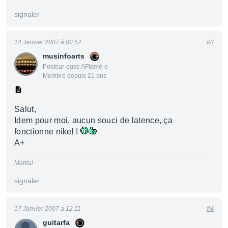
signaler
14 Janvier 2007 à 00:52
#3
musinfoarts
Posteur·euse AFfamé·e
Membre depuis 21 ans
Salut,
Idem pour moi, aucun souci de latence, ça
fonctionne nikel !
A+
Martial
signaler
17 Janvier 2007 à 12:11
#4
guitarfa