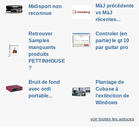
MàJ précédente
Midisport non
vs MàJ
reconnue
récentes...
Retrouver
Controler (en
Samples
partie) le gt 10
manquants
par guitar pro
produits
PETTINHOUSE
?
Bruit de fond
Plantage de
avec ordi
Cubase à
portable...
l'extinction de
Windows
voir toutes les astuces