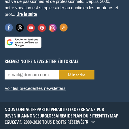
active de passionnés et de professionnels. Depuis 2000,
notre vocation est simple : aider au quotidien les amateurs et
Lire la suite
prof...
RECEVEZ NOTRE NEWSLETTER ÉDITORIALE
M’inscrire
Voir les précédentes newsletters
NOUS CONTACTER
PARTICIPER
ARTISTES
OFFRE SANS PUB
DEVENIR ANNONCEUR
GLOSSAIRE
AIDE
PLAN DU SITE
ENTITYMAP
CGU
CGV
© 2000-2026 TOUS DROITS RÉSERVÉS
FR