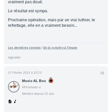
vraiment pas doué.
Le résultat est sympa.
Prochaine opération, mais par un vrai luthier, le
refrettage, elle en a vraiment besoin...
Les dernières compos
/
De la synchro à l'image
signaler
07 Février 2015 à 10:23
#4
Music AL Box
AFicionado·a
Membre depuis 22 ans