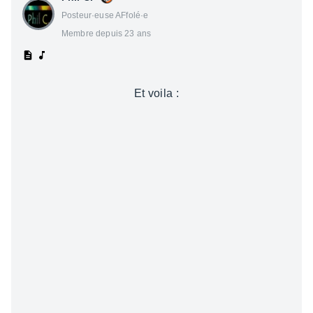
Posteur·euse AFfolé·e
Membre depuis 23 ans
Et voila :