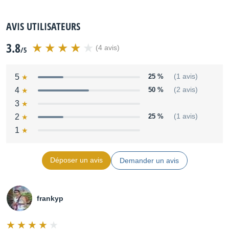
AVIS UTILISATEURS
3.8
(4 avis)
/5
5
25 %
(1 avis)
4
50 %
(2 avis)
3
2
25 %
(1 avis)
1
Déposer un avis
Demander un avis
frankyp