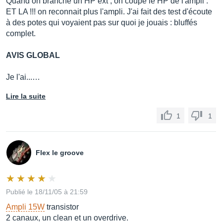
Quand on branche un HP ext , on coupe le HP de l'ampli .
ET LA !!! on reconnait plus l'ampli. J'ai fait des test d'écoute
à des potes qui voyaient pas sur quoi je jouais : bluffés
complet.
AVIS GLOBAL
Je l'ai...…
Lire la suite
1
1
Flex le groove
Publié le 18/11/05 à 21:59
Ampli 15W
transistor
2 canaux, un clean et un overdrive.