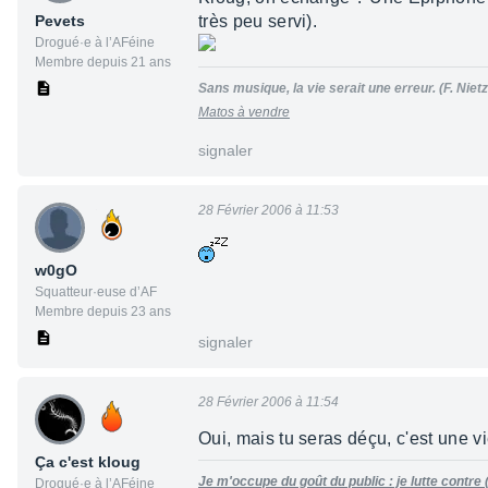
Pevets
très peu servi).
Drogué·e à l’AFéine
Membre depuis 21 ans
Sans musique, la vie serait une erreur. (F. Niet
Matos à vendre
signaler
28 Février 2006 à 11:53
w0gO
Squatteur·euse d’AF
Membre depuis 23 ans
signaler
28 Février 2006 à 11:54
Oui, mais tu seras déçu, c'est une 
Ça c'est kloug
Je m'occupe du goût du public : je lutte contre
Drogué·e à l’AFéine