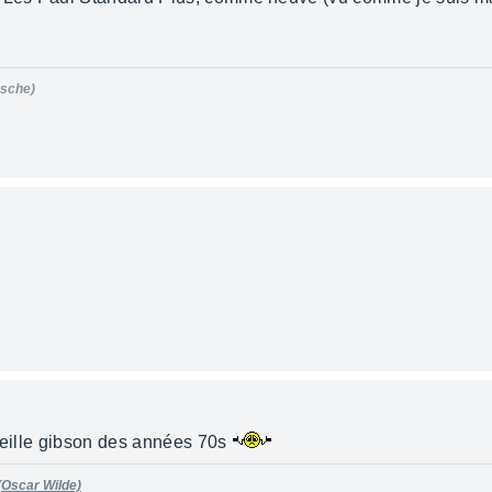
zsche)
vieille gibson des années 70s
 (Oscar Wilde)