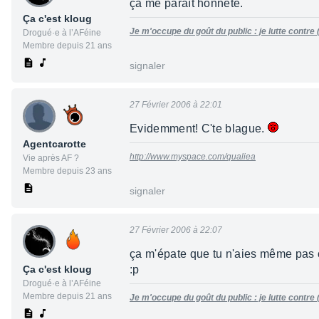
ça me paraît honnête.
Ça c'est kloug
Je m'occupe du goût du public : je lutte contre
Drogué·e à l’AFéine
Membre depuis 21 ans
signaler
27 Février 2006 à 22:01
Evidemment! C'te blague.
Agentcarotte
http://www.myspace.com/qualiea
Vie après AF ?
Membre depuis 23 ans
signaler
27 Février 2006 à 22:07
ça m'épate que tu n'aies même pas c
Ça c'est kloug
:p
Drogué·e à l’AFéine
Membre depuis 21 ans
Je m'occupe du goût du public : je lutte contre