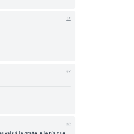
#6
#7
#8
ais à la gratte, elle n'a que