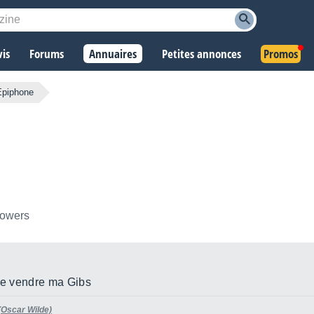
vis
Forums
Annuaires
Petites annonces
Promos
Epiphone
lowers
être vendre ma Gibs
 (Oscar Wilde)