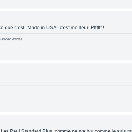
 que c'est "Made in USA" c'est meilleur. Pffffff !
 (Oscar Wilde)
es Paul Standard Plus, comme neuve (vu comme je suis mauv