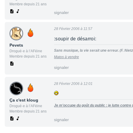
Membre depuis 21 ans
signaler
28 Février 2006 à 11:57
:soupir de désarroi:
Pevets
Sans musique, la vie serait une erreur. (F. Niet
Drogué·e à l’AFéine
Membre depuis 21 ans
Matos à vendre
signaler
28 Février 2006 à 12:01
Ça c'est kloug
Je m'occupe du goût du public : je lutte contre
Drogué·e à l’AFéine
Membre depuis 21 ans
signaler