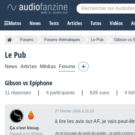
Matos
News
Tests
Articles
Tutos
Vidéos
A
Forums
Forums thématiques
Le Pub
Gibson vs 
Le Pub
News
Articles
Médias
Forums
Gibson vs Epiphone
11 réponses
4 participants
626 vues
4 fol
27 Février 2006 à 21:23
à lire les avis sur AF, je vais peut-
Ça c'est kloug
Je m'occupe du goût du public : je lutte contre
Drogué·e à l’AFéine