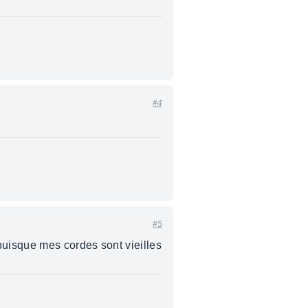
#4
#5
puisque mes cordes sont vieilles