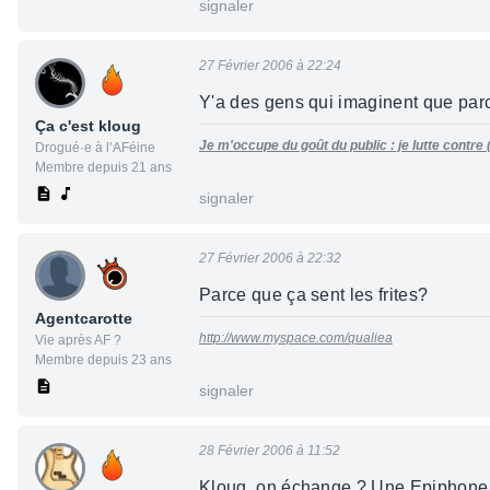
signaler
27 Février 2006 à 22:24
Y'a des gens qui imaginent que parce
Ça c'est kloug
Je m'occupe du goût du public : je lutte contre
Drogué·e à l’AFéine
Membre depuis 21 ans
signaler
27 Février 2006 à 22:32
Parce que ça sent les frites?
Agentcarotte
http://www.myspace.com/qualiea
Vie après AF ?
Membre depuis 23 ans
signaler
28 Février 2006 à 11:52
Kloug, on échange ? Une Epiphone L