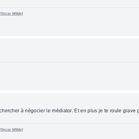
 (Oscar Wilde)
hercher à négocier le médiator. Et en plus je te roule grave 
 (Oscar Wilde)