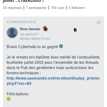
juillet : CYBERLUDO !
16 réponses
7 participants
743 vues
5 followers
17 Juillet 2003 à 02:21
#1
Dom Janvier
Vie après AF ?
Membre depuis 23 ans
Bravo Cyberludo tu as gagné
.
Je te remets ton diplôme bien mérité de l'andouillette
feuilletée juillet 2003 pour l'ensemble de tes threads
dans le Pub des gentlemen mais surtout dans les
forums techniques :
http://www.saumande.net/recettes/display_printer.
php3?rec=64
Félicitations.