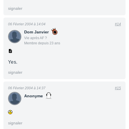
signaler
06 Février 2004 à 14:04
#14
Dom Janvier
Vie après AF ?
Membre depuis 23 ans
Yes.
signaler
06 Février 2004 à 14:37
#15
Anonyme
signaler