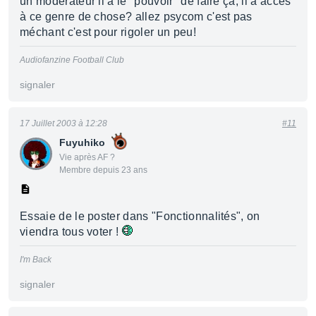
un modérateur il a le "pouvoir" de faire ça, il a acces
à ce genre de chose? allez psycom c'est pas
méchant c'est pour rigoler un peu!
Audiofanzine Football Club
signaler
17 Juillet 2003 à 12:28
#11
Fuyuhiko
Vie après AF ?
Membre depuis 23 ans
Essaie de le poster dans "Fonctionnalités", on
viendra tous voter !
I'm Back
signaler