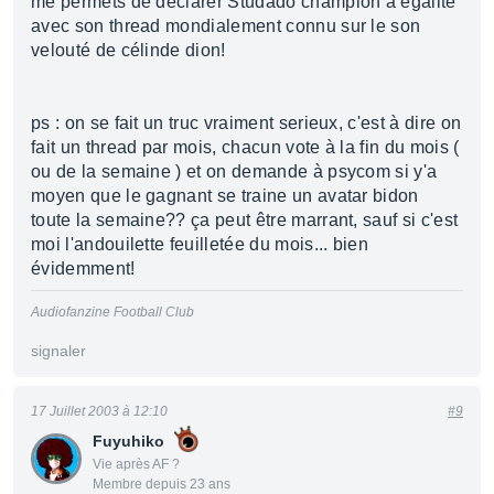
me permets de déclarer Studado champion a égalité
avec son thread mondialement connu sur le son
velouté de célinde dion!
ps : on se fait un truc vraiment serieux, c'est à dire on
fait un thread par mois, chacun vote à la fin du mois (
ou de la semaine ) et on demande à psycom si y'a
moyen que le gagnant se traine un avatar bidon
toute la semaine?? ça peut être marrant, sauf si c'est
moi l'andouilette feuilletée du mois... bien
évidemment!
Audiofanzine Football Club
signaler
17 Juillet 2003 à 12:10
#9
Fuyuhiko
Vie après AF ?
Membre depuis 23 ans