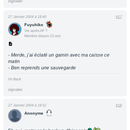
signaler
27 Janvier 2004 à 18:40
#17
Fuyuhiko
Vie après AF ?
Membre depuis 23 ans
- Merde, j'ai éclaté un gamin avec ma caisse ce
matin
- Ben reprends une sauvegarde
I'm Back
signaler
27 Janvier 2004 à 18:52
#18
Anonyme