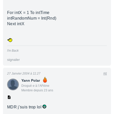
For intX = 1 To intTime
intRandomNum = Int(Rnd)
Next intX
I'm Back
signaler
27 Janvier 2004 à 11:27
#6
Yann Polar
Drogué·e à l’AFéine
Membre depuis 23 ans
MDR j'suis trop lol