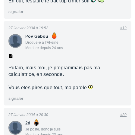
Eh oui, restaure le backup d'hier soir
signaler
27 Janvier 2004 à 19:52
#19
Pov Gabou
Drogué·e à l’AFéine
Membre depuis 24 ans
Putain, mais moi, je programmais pas ma
calculatrice, en seconde.
Vous etes pires que tout, ma parole
signaler
27 Janvier 2004 à 20:30
#20
2d
Je poste, donc je suis
Membre depuis 23 ans