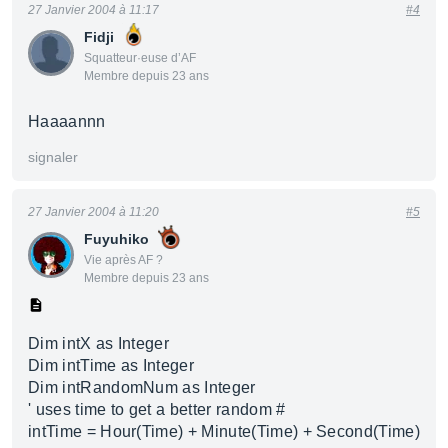
27 Janvier 2004 à 11:17
#4
Fidji
Squatteur·euse d’AF
Membre depuis 23 ans
Haaaannn
signaler
27 Janvier 2004 à 11:20
#5
Fuyuhiko
Vie après AF ?
Membre depuis 23 ans
Dim intX as Integer
Dim intTime as Integer
Dim intRandomNum as Integer
' uses time to get a better random #
intTime = Hour(Time) + Minute(Time) + Second(Time)