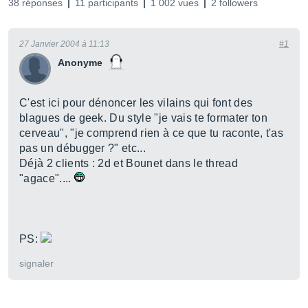
38 réponses
11 participants
1 002 vues
2 followers
27 Janvier 2004 à 11:13
#1
Anonyme
C'est ici pour dénoncer les vilains qui font des
blagues de geek. Du style "je vais te formater ton
cerveau", "je comprend rien à ce que tu raconte, t'as
pas un débugger ?" etc...
Déjà 2 clients : 2d et Bounet dans le thread
"agace"....
PS:
signaler