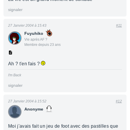
signaler
27 Janvier 2004 à 15:43
#11
Fuyuhiko
Vie après AF ?
Membre depuis 23 ans
Ah ? t'en fais ?
I'm Back
signaler
27 Janvier 2004 à 15:52
#12
Anonyme
Moi j'avais fait un jeu de foot avec des pastilles que