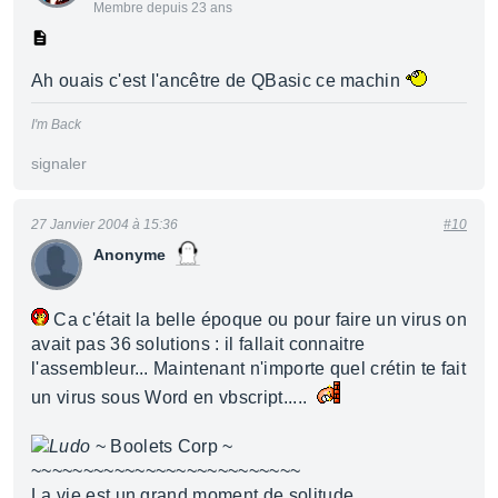
Membre depuis 23 ans
Ah ouais c'est l'ancêtre de QBasic ce machin
I'm Back
signaler
27 Janvier 2004 à 15:36
#10
Anonyme
Ca c'était la belle époque ou pour faire un virus on
avait pas 36 solutions : il fallait connaitre
l'assembleur... Maintenant n'importe quel crétin te fait
un virus sous Word en vbscript.....
Ludo
~ Boolets Corp ~
~~~~~~~~~~~~~~~~~~~~~~~~~~
La vie est un grand moment de solitude