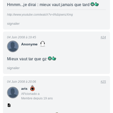
Hmmm...je dirai : mieux vaut jamais que tard
http://www.youtube.com/watch?v=fAdzpwnzXmg
signaler
04 Juin 2008 à 19:45
#24
Anonyme
Mieux vaut tar que gz
signaler
04 Juin 2008 à 20:06
#25
aris
AFicionado·a
Membre depuis 19 ans