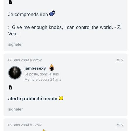
Je comprends rien
:. Give me enough knobs, I can control the world. - Z.
Vex. .:
signaler
08 Juin 2004 à 22:52
#15
jambesexy
Je poste, donc je suis
Membre depuis 24 ans
alerte publicité inside
signaler
09 Juin 2004 à 17:47
#16