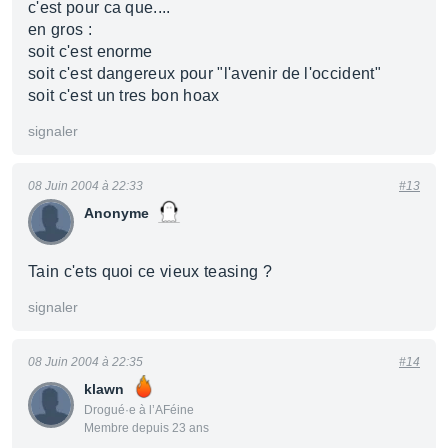
c'est pour ca que....
en gros :
soit c'est enorme
soit c'est dangereux pour "l'avenir de l'occident"
soit c'est un tres bon hoax
signaler
08 Juin 2004 à 22:33
#13
Anonyme
Tain c'ets quoi ce vieux teasing ?
signaler
08 Juin 2004 à 22:35
#14
klawn
Drogué·e à l’AFéine
Membre depuis 23 ans