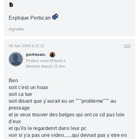
Explique Portscan
signaler
08 Juin 2004 à 22:22
#10
portscan.
Posteur·euse AFfamé·e
Membre depuis 22 ans
Ben
soit c'est un hoax
soit ca tue
soit disant que y'aurait eu un """probleme""" au
pressage
et je veux trouver des belges qui ont ce cd pas loin
d'eux
et qu'ils le regardenrt dans leur pc
voir si y'a pas une video......qui devrait pas y etre en