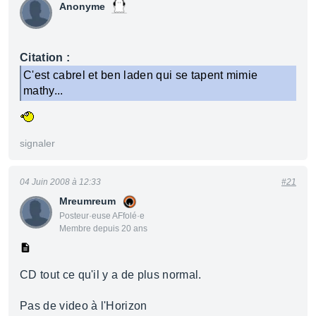
Anonyme
Citation :
C'est cabrel et ben laden qui se tapent mimie
mathy...
signaler
04 Juin 2008 à 12:33
#21
Mreumreum
Posteur·euse AFfolé·e
Membre depuis 20 ans
CD tout ce qu'il y a de plus normal.
Pas de video à l'Horizon