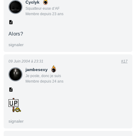
Cyclyk
Squatteur·euse d’AF
Membre depuis 23 ans
Alors?
signaler
09 Juin 2004 à 23:31
#17
jambesexy
Je poste, donc je suis
Membre depuis 24 ans
signaler