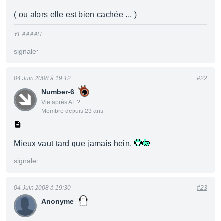
( ou alors elle est bien cachée ... )
YEAAAAH
signaler
04 Juin 2008 à 19:12
#22
Number-6
Vie après AF ?
Membre depuis 23 ans
Mieux vaut tard que jamais hein.
signaler
04 Juin 2008 à 19:30
#23
Anonyme