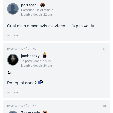
portscan.
Posteur·euse AFfamé·e
Membre depuis 22 ans
Ouai mais a mon avis cte video, il l'a pas voulu....
signaler
08 Juin 2004 à 21:50
#7
jambesexy
Je poste, donc je suis
Membre depuis 24 ans
Pourquoi donc?
signaler
08 Juin 2004 à 21:51
#8
Zebra trois