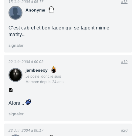
15 Juin 2004 à 05:17
#18
Anonyme
C'est cabrel et ben laden qui se tapent mimie
mathy...
signaler
22 Juin 2004 à 00:03
#19
jambesexy
Je poste, donc je suis
Membre depuis 24 ans
Alors...
signaler
22 Juin 2004 à 00:17
#20