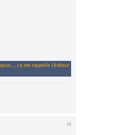
pos.... ca me rappelle l'éditeur
#4