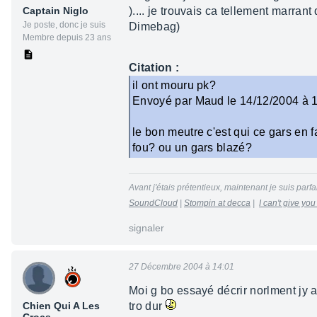
Captain Niglo
).... je trouvais ca tellement marran
Je poste, donc je suis
Dimebag)
Membre depuis 23 ans
Citation :
il ont mouru pk?
Envoyé par Maud le 14/12/2004 à 
le bon meutre c'est qui ce gars en fa
fou? ou un gars blazé?
Avant j'étais prétentieux, maintenant je suis parfai
SoundCloud
|
Stompin at decca
|
I can't give yo
signaler
27 Décembre 2004 à 14:01
Moi g bo essayé décrir norlment jy ar
Chien Qui A Les
tro dur