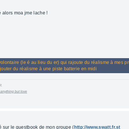
é alors moa jme lache !
ontaire (le é au lieu du er) qui rajoute du réalisme à mes pro
outer du réalisme à une piste batterie en midi
t.
u anything but love
é sur le guestbook de mon groupe (
http://www.swatt.fr.st