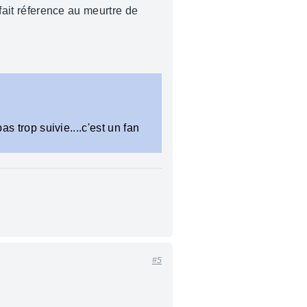
 fait réference au meurtre de
as trop suivie....c'est un fan
#5