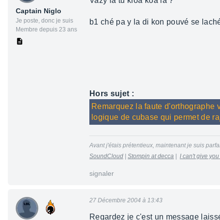
Vazy la tu kroa koa la ?
Captain Niglo
Je poste, donc je suis
b1 ché pa y la di kon pouvé se lach
Membre depuis 23 ans
Hors sujet :
Remarquez la faute d'orthographe vol
logique de cubase qui permet de raj
Avant j'étais prétentieux, maintenant je suis parfai
SoundCloud
|
Stompin at decca
|
I can't give yo
signaler
27 Décembre 2004 à 13:43
Regardez je c'est un message laiss