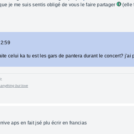
t que je me suis sentis obligé de vous le faire partager
(elle
12:59
ite celui ka tu est les gars de pantera durant le concert? j'ai p
t.
u anything but love
rive aps en fait jsé plu écrir en francias