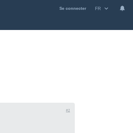
FR
Se connecter
#1