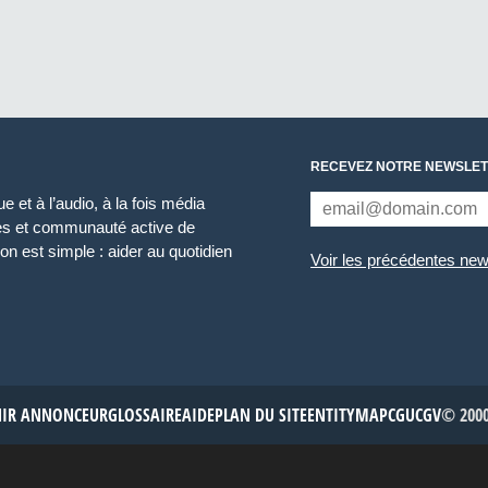
RECEVEZ NOTRE NEWSLET
 et à l’audio, à la fois média
ces et communauté active de
n est simple : aider au quotidien
Voir les précédentes new
NIR ANNONCEUR
GLOSSAIRE
AIDE
PLAN DU SITE
ENTITYMAP
CGU
CGV
© 2000