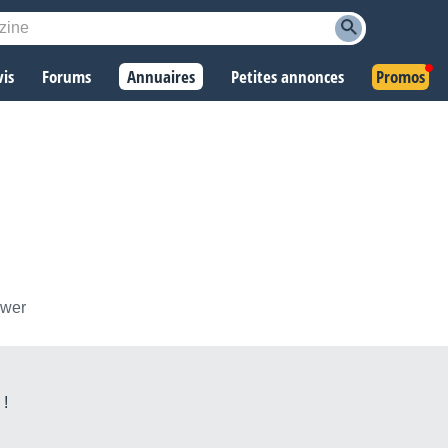
vis
Forums
Annuaires
Petites annonces
Promos
ower
 !