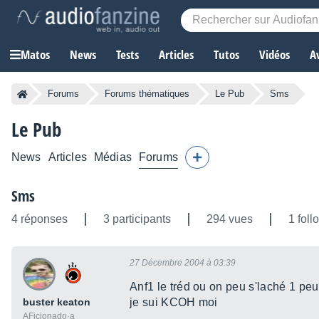
Matos
News
Tests
Articles
Tutos
Vidéos
A
Forums
Forums thématiques
Le Pub
Sms
Le Pub
News
Articles
Médias
Forums
Sms
4 réponses
3 participants
294 vues
1 foll
27 Décembre 2004 à 03:39
Anf1 le tréd ou on peu s'laché 1 peu
buster keaton
je sui KCOH moi
AFicionado·a