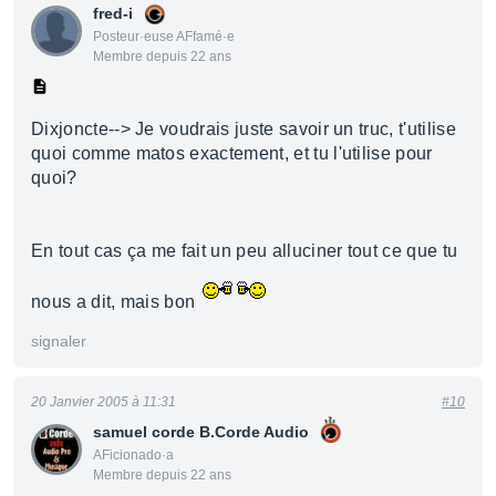
fred-i
Posteur·euse AFfamé·e
Membre depuis 22 ans
Dixjoncte--> Je voudrais juste savoir un truc, t'utilise
quoi comme matos exactement, et tu l'utilise pour
quoi?
En tout cas ça me fait un peu alluciner tout ce que tu
nous a dit, mais bon
signaler
20 Janvier 2005 à 11:31
#10
samuel corde B.Corde Audio
AFicionado·a
Membre depuis 22 ans