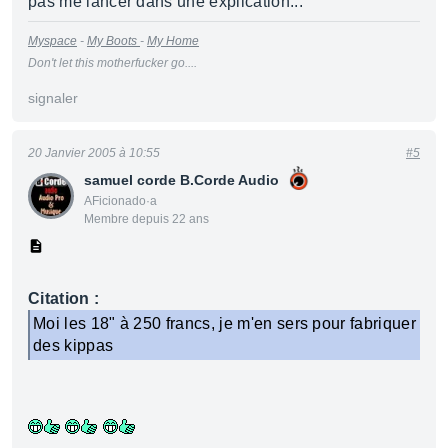
pas me lancer dans une explication...
Myspace
-
My Boots
-
My Home
Don't let this motherfucker go....
signaler
20 Janvier 2005 à 10:55
#5
samuel corde B.Corde Audio
AFicionado·a
Membre depuis 22 ans
Citation :
Moi les 18" à 250 francs, je m'en sers pour fabriquer
des kippas