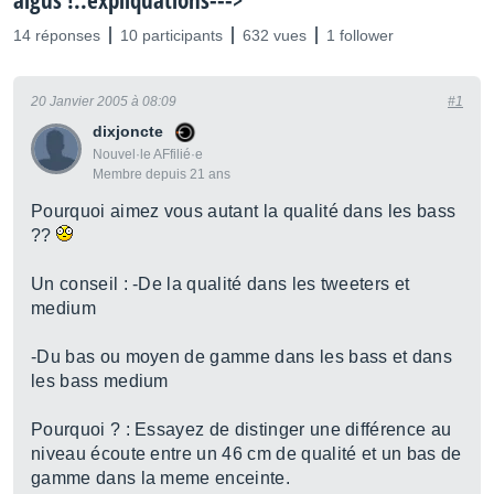
aigus !.:expliquations--->
14 réponses
10 participants
632 vues
1 follower
20 Janvier 2005 à 08:09
#1
dixjoncte
Nouvel·le AFfilié·e
Membre depuis 21 ans
Pourquoi aimez vous autant la qualité dans les bass
??
Un conseil : -De la qualité dans les tweeters et
medium
-Du bas ou moyen de gamme dans les bass et dans
les bass medium
Pourquoi ? : Essayez de distinger une différence au
niveau écoute entre un 46 cm de qualité et un bas de
gamme dans la meme enceinte.