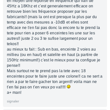
en moyen une reponse en fréquence qui vari de
45Hz a 18Khz et c'est generalement efficace on
retrouve bien les fréquence proposer par les
fabricants!! (mais la ont est presque la plus par du
temp avec des mesures a -10dB et elles sont
efficace ne t'en fai pas donc la encore tu te prend la
tete pour rien a poser 6 enceintes les une sur les
autres!! juste 2 ou 3 te sufise largement pour un
tekos!!
au mieux tu fait : Sub en bas, enceinte 2 voies au
millieu (ou en haut) et satelite en haut (a partire de
150Hz minimum!!) c'est le mieux pour ta configue je
pense!!
Mais surtout ne te prend pas la tete avec 18
enceintes pour te faire juste une colone!! ca ne sert a
rien a par te faire gacher ton argent!! voila man ne
t'en fai pas on t'en veux po va!!!!!
a+ man!
signaler