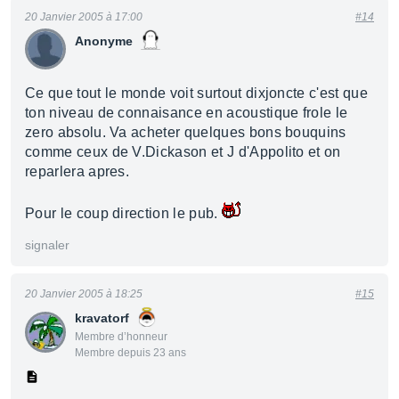
20 Janvier 2005 à 17:00
#14
Anonyme
Ce que tout le monde voit surtout dixjoncte c'est que
ton niveau de connaisance en acoustique frole le
zero absolu. Va acheter quelques bons bouquins
comme ceux de V.Dickason et J d'Appolito et on
reparlera apres.
Pour le coup direction le pub.
signaler
20 Janvier 2005 à 18:25
#15
kravatorf
Membre d’honneur
Membre depuis 23 ans