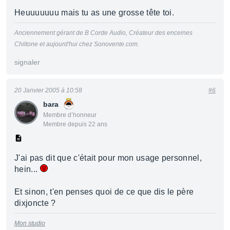
Heuuuuuuu mais tu as une grosse tête toi.
Anciennement gérant de B Corde Audio, Créateur des enceines
Chiltone et aujourd'hui chez Sonovente.com.
signaler
20 Janvier 2005 à 10:58
#6
bara
Membre d’honneur
Membre depuis 22 ans
J'ai pas dit que c'était pour mon usage personnel,
hein...
Et sinon, t'en penses quoi de ce que dis le père
dixjoncte ?
Mon studio