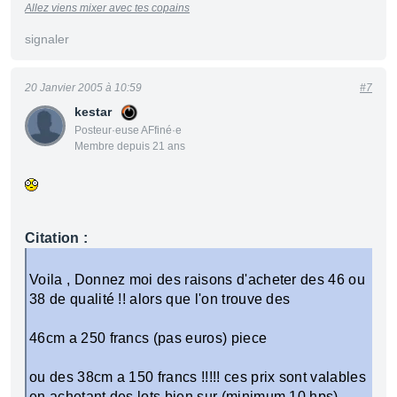
Allez viens mixer avec tes copains
signaler
20 Janvier 2005 à 10:59
#7
kestar
Posteur·euse AFfiné·e
Membre depuis 21 ans
Citation :
Voila , Donnez moi des raisons d'acheter des 46 ou
38 de qualité !! alors que l'on trouve des
46cm a 250 francs (pas euros) piece
ou des 38cm a 150 francs !!!!! ces prix sont valables
en achetant des lots bien sur (minimum 10 hps)