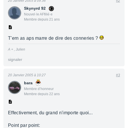
20 Janvier 2005 à 09:36
#2
Skynyrd 92
Nouvel·le AFfilié·e
Membre depuis 21 ans
T'ern as aps marre de dire des conneries ?
A + , Julien
signaler
20 Janvier 2005 à 10:27
#3
bara
Membre d’honneur
Membre depuis 22 ans
Effectivement, du grand n'importe quoi...
Point par point: