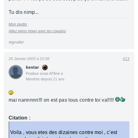
Tu dis nimp...
Mon studio
Allez viens mixer avec tes copains
signaler
20 Janvier 2005 à 15:58
#13
kestar
Posteur·euse AFfiné·e
Membre depuis 21 ans
mai nannnnn!!! on est pas tous contre toi va!!!!!
Citation :
Voila , vous etes des dizaines contre moi , c'est