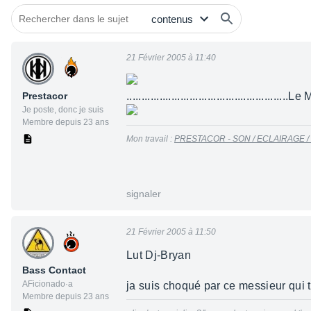
21 Février 2005 à 11:40
Prestacor
......................................................L
Je poste, donc je suis
Membre depuis 23 ans
Mon travail :
PRESTACOR - SON / ECLAIRAGE /
signaler
21 Février 2005 à 11:50
Lut Dj-Bryan
Bass Contact
AFicionado·a
ja suis choqué par ce messieur qui 
Membre depuis 23 ans