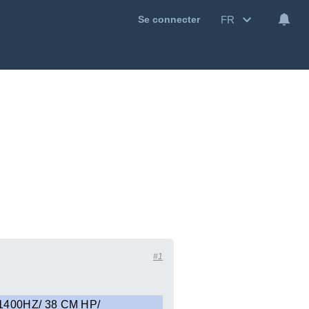
FR
Se connecter
#1
400HZ/ 38 CM HP/