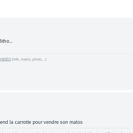
e Mitho...
 VIDEO
(info, matos, photo,...).
tend la carrotte pour vendre son matos