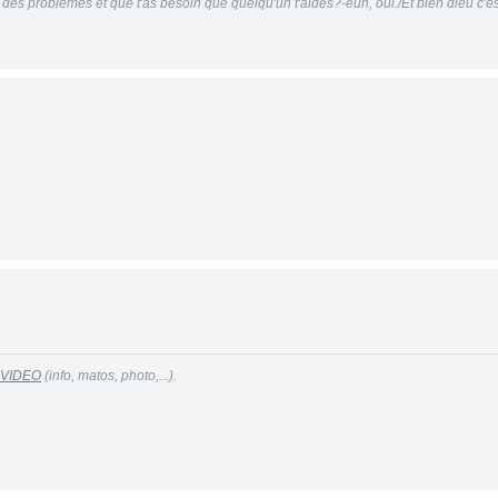
 des problèmes et que t'as besoin que quelqu'un t'aides?-euh, oui./Et bien dieu c'est
 VIDEO
(info, matos, photo,...).