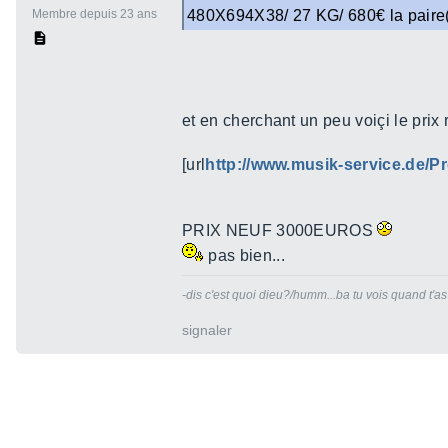
Membre depuis 23 ans
480X694X38/ 27 KG/ 680€ la pair
et en cherchant un peu voiçi le prix 
[url
http://www.musik-service.d
PRIX NEUF 3000EUROS
pas bien...
-dis c'est quoi dieu?/humm...ba tu vois quand t'as
signaler