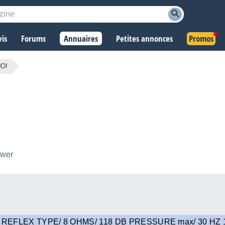
vis
Forums
Annuaires
Petites annonces
Promos
HO!
ower
EFLEX TYPE/ 8 OHMS/ 118 DB PRESSURE max/ 30 HZ 1