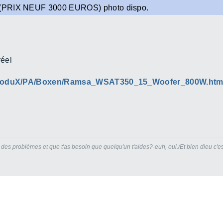
e(PRIX NEUF 3000 EUROS) photo dispo.
réel
e/ProduX/PA/Boxen/Ramsa_WSAT350_15_Woofer_800W.ht
 des problèmes et que t'as besoin que quelqu'un t'aides?-euh, oui./Et bien dieu c'est