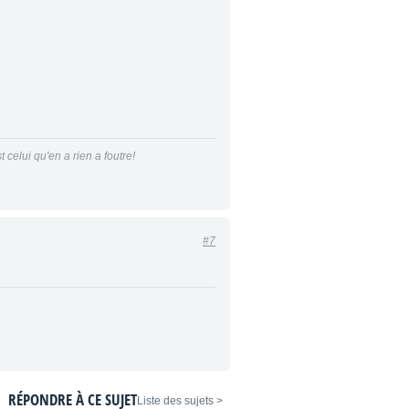
 celui qu'en a rien a foutre!
#7
RÉPONDRE À CE SUJET
< Liste des sujets