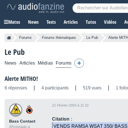
Matos
News
Tests
Articles
Tutos
Vidéos
A
Forums
Forums thématiques
Le Pub
Alerte MIT
Le Pub
News
Articles
Médias
Forums
Alerte MITHO!
6 réponses
4 participants
519 vues
1 foll
21 Février 2005 à 11:31
Citation :
Bass Contact
VENDS RAMSA WSAT 350/ BASS R
AFicionado·a