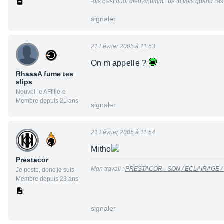
-dis c'est quoi dieu?/humm...ba tu vois quand t'as
signaler
21 Février 2005 à 11:53
On m'appelle ?
RhaaaA fume tes
slips
Nouvel·le AFfilié·e
Membre depuis 21 ans
signaler
21 Février 2005 à 11:54
Mitho
Prestacor
Mon travail :
PRESTACOR - SON / ECLAIRAGE /
Je poste, donc je suis
Membre depuis 23 ans
signaler