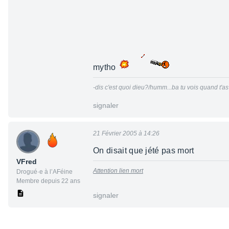
mytho
-dis c'est quoi dieu?/humm...ba tu vois quand t'as
signaler
21 Février 2005 à 14:26
On disait que jété pas mort
VFred
Attention lien mort
Drogué·e à l’AFéine
Membre depuis 22 ans
signaler