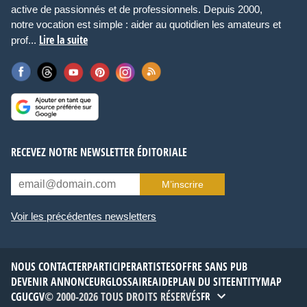
active de passionnés et de professionnels. Depuis 2000,
notre vocation est simple : aider au quotidien les amateurs et
Lire la suite
prof...
RECEVEZ NOTRE NEWSLETTER ÉDITORIALE
M’inscrire
Voir les précédentes newsletters
NOUS CONTACTER
PARTICIPER
ARTISTES
OFFRE SANS PUB
DEVENIR ANNONCEUR
GLOSSAIRE
AIDE
PLAN DU SITE
ENTITYMAP
CGU
CGV
© 2000-2026 TOUS DROITS RÉSERVÉS
FR