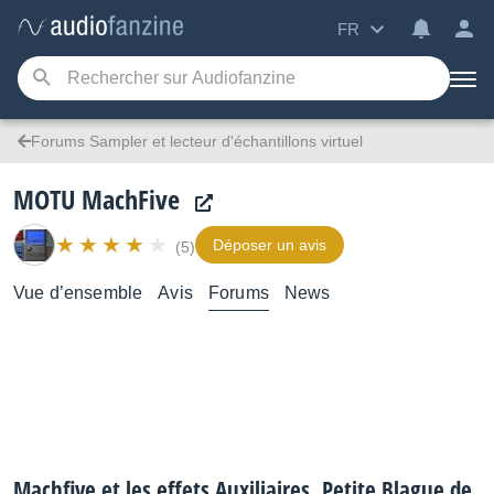
FR
Forums Sampler et lecteur d'échantillons virtuel
MOTU MachFive
Déposer un avis
(5)
Vue d’ensemble
Avis
Forums
News
Machfive et les effets Auxiliaires. Petite Blague de