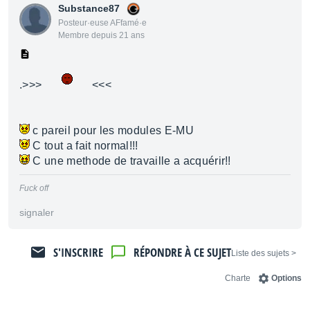
Substance87
Posteur·euse AFfamé·e
Membre depuis 21 ans
.>>>
<<<
c pareil pour les modules E-MU
C tout a fait normal!!!
C une methode de travaille a acquérir!!
Fuck off
signaler
S'INSCRIRE
RÉPONDRE À CE SUJET
< Liste des sujets
Charte
Options