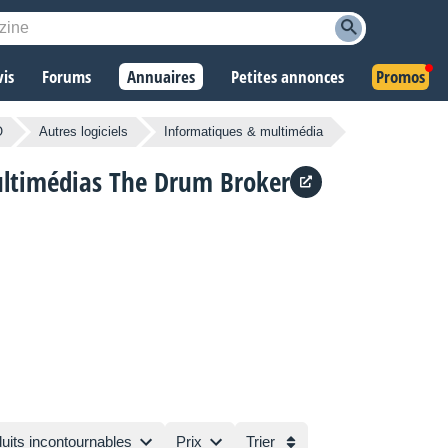
vis
Forums
Annuaires
Petites annonces
Promos
O
Autres logiciels
Informatiques & multimédia
ultimédias
The Drum Broker
uits incontournables
Prix
Trier