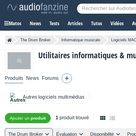
Matos
News
Tests
Articles
Tutos
Vidéos
A
The Drum Broker
Informatique musicale
Logiciels MA
Utilitaires informatiques & m
Produits
News
Forums
Autres logiciels multimédias
1
produit trouvé
Ajouter un
produit
The Drum Broker
Évaluation
Disponibilité
Prod