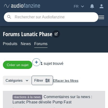
FR
Forums Lunatic Phase
Produits
News
Forums
1
sujet trouvé
Créer un sujet
Catégories
Filtrer
Effacer les filtres
Commentaires sur la news :
réactions à la news
Lunatic Phase dévoile Pump Fast