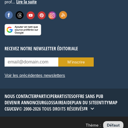
Lire la suite
prof...
RECEVEZ NOTRE NEWSLETTER ÉDITORIALE
M’inscrire
Voir les précédentes newsletters
NOUS CONTACTER
PARTICIPER
ARTISTES
OFFRE SANS PUB
DEVENIR ANNONCEUR
GLOSSAIRE
AIDE
PLAN DU SITE
ENTITYMAP
CGU
CGV
© 2000-2026 TOUS DROITS RÉSERVÉS
FR
Thème :
Défaut