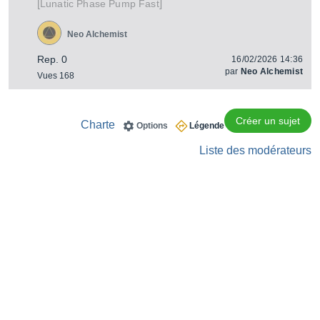
[
]
Pump Fast
Lunatic Phase
Neo Alchemist
Rep. 0
16/02/2026 14:36
par
Neo Alchemist
Vues 168
Créer un sujet
Charte
Options
Légende
Liste des modérateurs