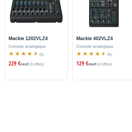
Mackie 1202VLZ4
Mackie 402VLZ4
Console analogique
Console analogique
(5)
(5)
229 €
129 €
neuf
(18 offres)
neuf
(14 offres)