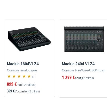
Mackie 1604VLZ4
Mackie 2404 VLZ4
Console analogique
Console FireWire/USB/mLan
1 299 €
(1)
neuf
(12 offres)
899 €
neuf
(14 offres)
399 €
d'occasion
(2 offres)