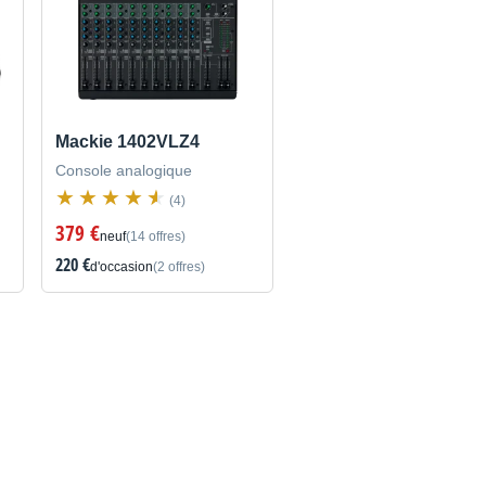
Mackie 1402VLZ4
Console analogique
(4)
379 €
neuf
(14 offres)
220 €
d'occasion
(2 offres)