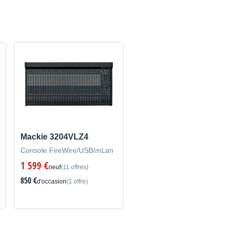
Mackie 3204VLZ4
Console FireWire/USB/mLan
1 599 €
neuf
(11 offres)
850 €
d'occasion
(1 offre)