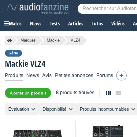
Matos
News
Tests
Articles
Tutos
Vidéos
A
Marques
Mackie
VLZ4
Série
Mackie
VLZ4
Produits
News
Avis
Petites annonces
Forums
8
produits trouvés
Ajouter un
produit
Évaluation
Disponibilité
Produits incontournables