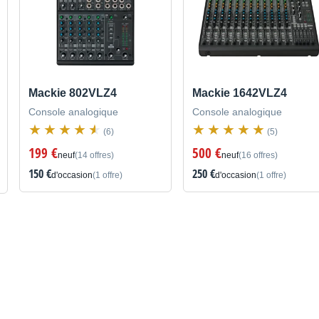
Mackie 802VLZ4
Mackie 1642VLZ4
Console analogique
Console analogique
(6)
(5)
199 €
500 €
neuf
(14 offres)
neuf
(16 offres)
150 €
250 €
d'occasion
(1 offre)
d'occasion
(1 offre)