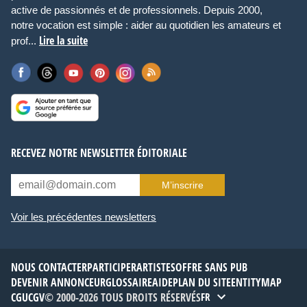
active de passionnés et de professionnels. Depuis 2000,
notre vocation est simple : aider au quotidien les amateurs et
Lire la suite
prof...
RECEVEZ NOTRE NEWSLETTER ÉDITORIALE
M’inscrire
Voir les précédentes newsletters
NOUS CONTACTER
PARTICIPER
ARTISTES
OFFRE SANS PUB
DEVENIR ANNONCEUR
GLOSSAIRE
AIDE
PLAN DU SITE
ENTITYMAP
CGU
CGV
© 2000-2026 TOUS DROITS RÉSERVÉS
FR