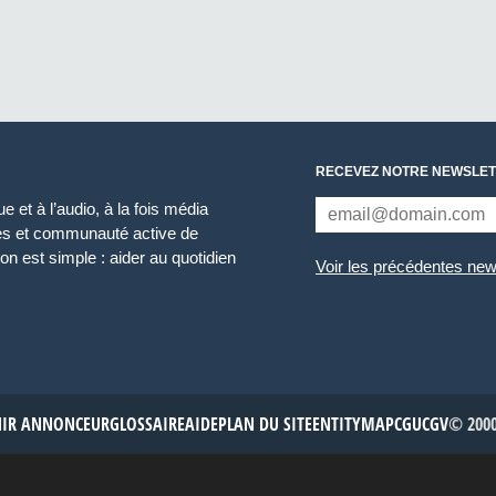
RECEVEZ NOTRE NEWSLET
 et à l’audio, à la fois média
ces et communauté active de
n est simple : aider au quotidien
Voir les précédentes new
NIR ANNONCEUR
GLOSSAIRE
AIDE
PLAN DU SITE
ENTITYMAP
CGU
CGV
© 2000