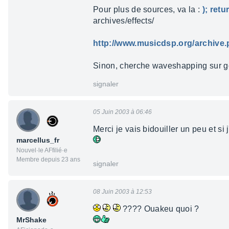
Pour plus de sources, va la :
); ret
archives/effects/
http://www.musicdsp.org/archive
Sinon, cherche waveshapping sur go
signaler
05 Juin 2003 à 06:46
Merci je vais bidouiller un peu et si j
marcellus_fr
Nouvel·le AFfilié·e
Membre depuis 23 ans
signaler
08 Juin 2003 à 12:53
???? Ouakeu quoi ?
MrShake