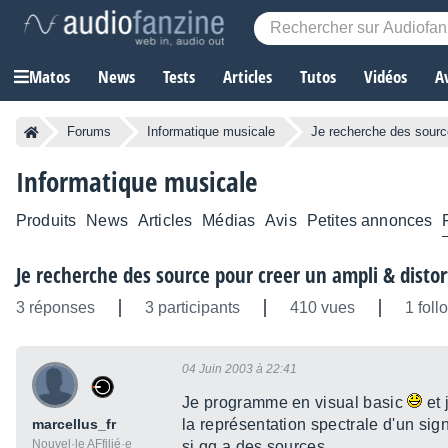
Matos
News
Tests
Articles
Tutos
Vidéos
A
Forums
Informatique musicale
Je recherche des source
Informatique musicale
Produits
News
Articles
Médias
Avis
Petites annonces
Je recherche des source pour creer un ampli & distor
3 réponses
3 participants
410 vues
1 foll
04 Juin 2003 à 22:41
Je programme en visual basic
et 
marcellus_fr
la représentation spectrale d'un sign
Nouvel·le AFfilié·e
si qq a des sources...