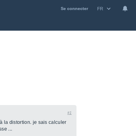
FR
Se connecter
#1
a distortion. je sais calculer
se ...