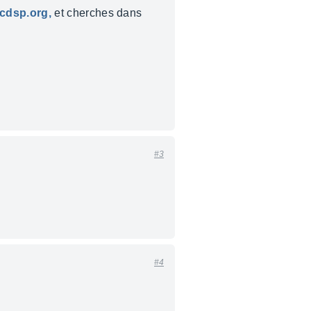
icdsp.org,
et cherches dans
#3
#4