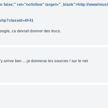
urn false;" rel="nofollow" target="_blank">http://www/mus
.php?classid=4#41
ogle, ca devrait donner des trucs.
'y arrive ben ... je donnerai les sources ! sur le net