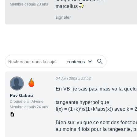
Membre depuis 23 ans
marcellus
signaler
04 Juin 2003 à 22:53
En VB, je sais pas, mais voila quelq
Pov Gabou
Drogué·e à l’AFéine
tangeante hyperbolique
Membre depuis 24 ans
f(x) = (1+k)*x/(1+k*abs(x)) avec k =
Bien sur, vu que ce sont des fonctions
au moins 4 fois pour la tangeante, p