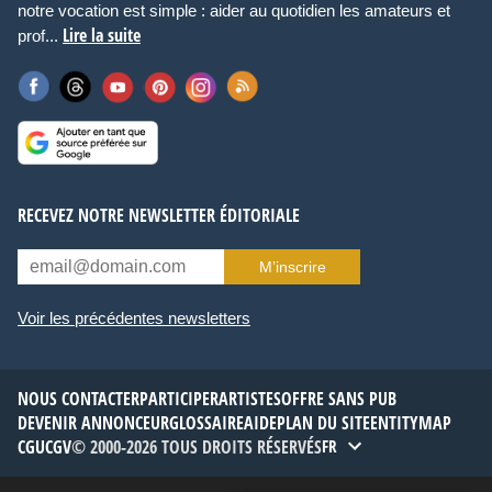
notre vocation est simple : aider au quotidien les amateurs et
Lire la suite
prof...
RECEVEZ NOTRE NEWSLETTER ÉDITORIALE
M’inscrire
Voir les précédentes newsletters
NOUS CONTACTER
PARTICIPER
ARTISTES
OFFRE SANS PUB
DEVENIR ANNONCEUR
GLOSSAIRE
AIDE
PLAN DU SITE
ENTITYMAP
CGU
CGV
© 2000-2026 TOUS DROITS RÉSERVÉS
FR