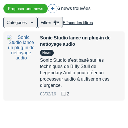
6
news trouvées
Proposer une news
Catégories
Filtrer
Effacer les filtres
Sonic Studio lance un plug-in de
nettoyage audio
News
Sonic Studio s’est basé sur les
techniques de Billy Stull de
Legendary Audio pour créer un
processeur audio à utiliser en cas
d’urgence.
03/02/16
2