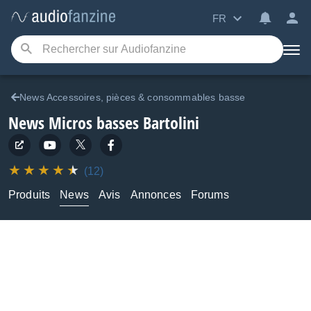
FR
News Accessoires, pièces & consommables basse
News Micros basses Bartolini
(12)
Produits
News
Avis
Annonces
Forums