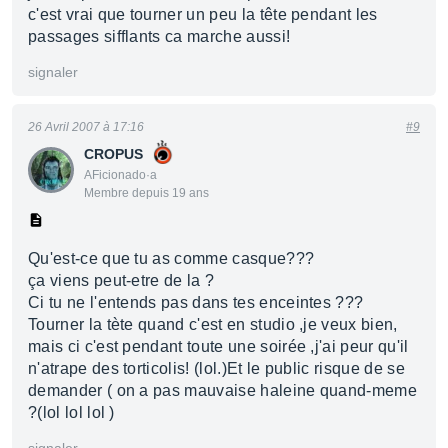
c'est vrai que tourner un peu la tête pendant les
passages sifflants ca marche aussi!
signaler
26 Avril 2007 à 17:16
#9
CROPUS
AFicionado·a
Membre depuis 19 ans
Qu'est-ce que tu as comme casque???
ça viens peut-etre de la ?
Ci tu ne l'entends pas dans tes enceintes ???
Tourner la tète quand c'est en studio ,je veux bien,
mais ci c'est pendant toute une soirée ,j'ai peur qu'il
n'atrape des torticolis! (lol.)Et le public risque de se
demander ( on a pas mauvaise haleine quand-meme
?(lol lol lol )