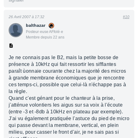
signaler
26 Avril 2007 à 17:32
#10
balthazar
Posteur·euse AFfolé·e
Membre depuis 22 ans
Je ne connais pas le B2, mais la petite bosse de
présence à 10kHz qui fait ressortir les sifflantes
paraît ùonnaie courante chez la majorité des micros
à grande membrane économiques que je rencontre
ces temps-ci, possible que celui-là n'échappe pas à
la règle.
Quand c'est génant pour le chanteur à la prise,
j'atténue volontiers les aigus sur sa voix à l'écoute
(entre -3 et -8db à 10kHz en plateau par exemple).
J'ai vu également pratiquée l'astuce du pied de micro
qui passe devant la membrane, vertical, en plein
milieu, pour casser le front d'air, je ne sais pas si