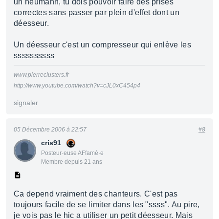
un neumann, tu dois pouvoir faire des prises
correctes sans passer par plein d'effet dont un
déesseur.
Un déesseur c'est un compresseur qui enlève les
ssssssssss
www.pierreclusters.fr
http://www.youtube.com/watch?v=cJL0xC454p4
signaler
05 Décembre 2006 à 22:57
#8
cris91
Posteur·euse AFfamé·e
Membre depuis 21 ans
Ca depend vraiment des chanteurs. C'est pas
toujours facile de se limiter dans les "ssss". Au pire,
je vois pas le hic a utiliser un petit déesseur. Mais