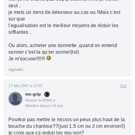
seul ,
je mets un riens de déesseur au cas ou !Mais c'est
sur que
l'egualisation est le meilleur moyens de réduir les
sifflantes .
Ou alors, acheter une sonnette ,quand on entend
sonner c'est la qu'on sonne!(lol)
Je m'excuse!!!!!!!
signaler
17 Mai 2007 à 13:55
#12
mc-grip
Nouvel·le AFfilié·e
Membre depuis 19 ans
Pourkoi pas mettre le micros un peux plus haut de la
bouche du chanteur??(just 1.5 cm ou 2 cm environ!!)
je crois que ca reduit les sss non?