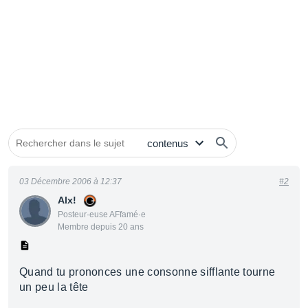
03 Décembre 2006 à 12:37
#2
Alx!
Posteur·euse AFfamé·e
Membre depuis 20 ans
Quand tu prononces une consonne sifflante tourne
un peu la tête