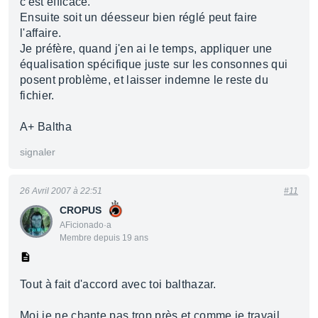
c'est efficace.
Ensuite soit un déesseur bien réglé peut faire
l'affaire.
Je préfère, quand j'en ai le temps, appliquer une
équalisation spécifique juste sur les consonnes qui
posent problème, et laisser indemne le reste du
fichier.
A+ Baltha
signaler
26 Avril 2007 à 22:51
#11
CROPUS
AFicionado·a
Membre depuis 19 ans
Tout à fait d'accord avec toi balthazar.
Moi je ne chante pas trop près,et comme je travail