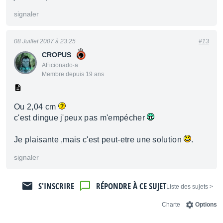
signaler
08 Juillet 2007 à 23:25
#13
CROPUS
AFicionado·a
Membre depuis 19 ans
Ou 2,04 cm
c'est dingue j'peux pas m'empécher
Je plaisante ,mais c'est peut-etre une solution
.
signaler
S'INSCRIRE
RÉPONDRE À CE SUJET
< Liste des sujets
Charte
Options