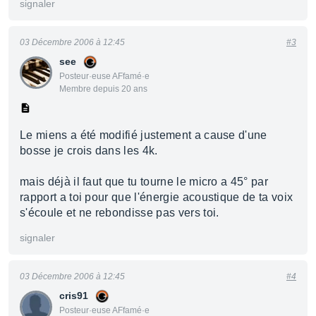
signaler
03 Décembre 2006 à 12:45
#3
see
Posteur·euse AFfamé·e
Membre depuis 20 ans
Le miens a été modifié justement a cause d'une
bosse je crois dans les 4k.
mais déjà il faut que tu tourne le micro a 45° par
rapport a toi pour que l'énergie acoustique de ta voix
s'écoule et ne rebondisse pas vers toi.
signaler
03 Décembre 2006 à 12:45
#4
cris91
Posteur·euse AFfamé·e