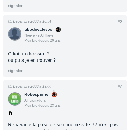
signaler
05 Décembre 2006 à 18:54
#6
tibodevalesco
Nouvel·le AFfilié·e
Membre depuis 20 ans
C koi un déesseur?
ou puis je en trouver ?
signaler
05 Décembre 2006 à 19:00
#7
Robespierre
AFicionado·a
Membre depuis 23 ans
Retravaille ta prise de son, meme si le B2 n'est pas