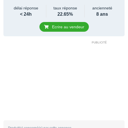
délai réponse
taux réponse
ancienneté
< 24h
22.65%
8 ans
Ecrire au vendeur
Produit(s) concerné(s) par cette annonce