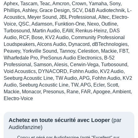
Aphex, Tascam, Teac, Amcron, Crown, Yamaha, Sony,
Phillips, Ashley, Grace Design, SCV, D&B Audiotechnik, L-
Acoustics, Meyer Sound, JBL Professional, Altec, Electro-
Voice, QSC, Adamson, Funktion-One, Nexo, Outline,
Turbosound, Martin Audio, EAW, Renkus-Heinz, DAS
Audio, RCF, Bose, KV2 Audio, Community Professional
Loudspeakers, Alcons Audio, Dynacord, dBTechnologies,
Peavey, Yorkville Sound, Tannoy, Celestion, Mackie, FBT,
Wharfedale Pro, PreSonus Audio Electronics, B-52
Professional, Samson, Alesis, Cerwin-Vega, Turbosound,
Void Acoustics, DYNACORD, Fohhn Audio, KV2 Audio,
Seeburg Acoustic Line, TW Audio, APG, Fohhn Audio, KV2
Audio, Seeburg Acoustic Line, TW, APG, Ecler, Scott,
Mackie, Monacor, Presonus, Rane, FAR, Apogee, Ambient,
Electro-Voice
Achetez en toute sécurité avec Looper
(par
Audiofanzine)
Conçu et géré par Audiofanzine (noté "Excellent" sur