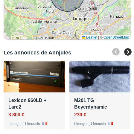
Leaflet
|
©
OpenStreetMap
Les annonces de Annjules
Lexicon 960LD +
M201 TG
Larc2
Beyerdynamic
3 800 €
230 €
Limoges , Limousin
Limoges , Limousin