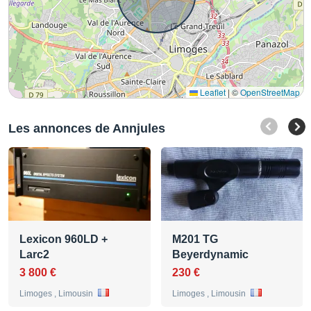
Leaflet
|
©
OpenStreetMap
Les annonces de Annjules
Lexicon 960LD +
M201 TG
Larc2
Beyerdynamic
3 800 €
230 €
Limoges , Limousin
Limoges , Limousin