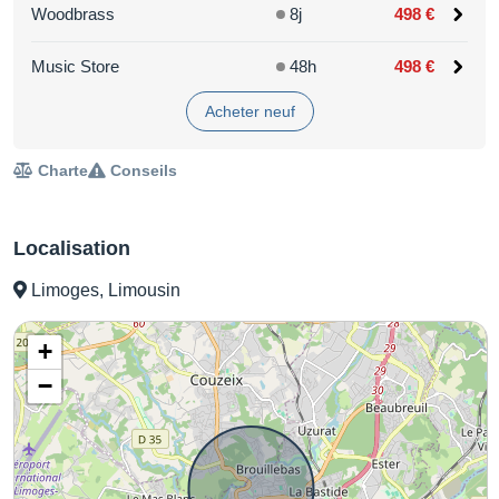
Woodbrass
8j
498 €
Music Store
48h
498 €
Acheter neuf
Charte
Conseils
Localisation
Limoges, Limousin
+
−