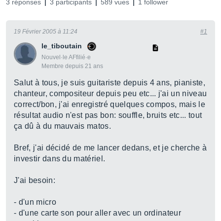
3 réponses
3 participants
589 vues
1 follower
19 Février 2005 à 11:24
#1
le_tiboutain
Nouvel·le AFfilié·e
Membre depuis 21 ans
Salut à tous, je suis guitariste depuis 4 ans, pianiste,
chanteur, compositeur depuis peu etc... j'ai un niveau
correct/bon, j'ai enregistré quelques compos, mais le
résultat audio n'est pas bon: souffle, bruits etc... tout
ça dû à du mauvais matos.
Bref, j'ai décidé de me lancer dedans, et je cherche à
investir dans du matériel.
J'ai besoin:
- d'un micro
- d'une carte son pour aller avec un ordinateur