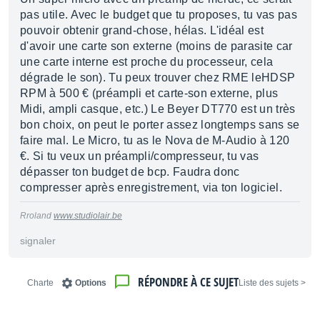
pas utile. Avec le budget que tu proposes, tu vas pas
pouvoir obtenir grand-chose, hélas. L'idéal est
d'avoir une carte son externe (moins de parasite car
une carte interne est proche du processeur, cela
dégrade le son). Tu peux trouver chez RME leHDSP
RPM à 500 € (préampli et carte-son externe, plus
Midi, ampli casque, etc.) Le Beyer DT770 est un très
bon choix, on peut le porter assez longtemps sans se
faire mal. Le Micro, tu as le Nova de M-Audio à 120
€. Si tu veux un préampli/compresseur, tu vas
dépasser ton budget de bcp. Faudra donc
compresser après enregistrement, via ton logiciel.
Rroland
www.studiolair.be
signaler
RÉPONDRE À CE SUJET
Charte
Options
< Liste des sujets