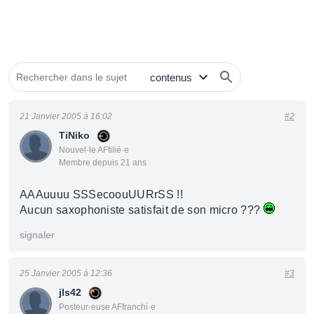
21 Janvier 2005 à 16:02
#2
TiNiko
Nouvel·le AFfilié·e
Membre depuis 21 ans
AAAuuuu SSSecoouUURrSS !!
Aucun saxophoniste satisfait de son micro ???
signaler
25 Janvier 2005 à 12:36
#3
jls42
Posteur·euse AFfranchi·e