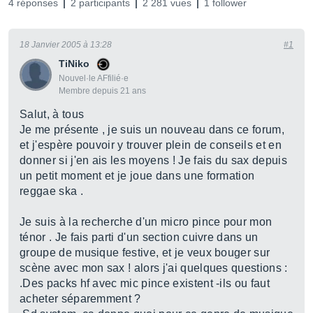
4 réponses
2 participants
2 281 vues
1 follower
18 Janvier 2005 à 13:28
#1
TiNiko
Nouvel·le AFfilié·e
Membre depuis 21 ans
Salut, à tous
Je me présente , je suis un nouveau dans ce forum,
et j'espère pouvoir y trouver plein de conseils et en
donner si j'en ais les moyens ! Je fais du sax depuis
un petit moment et je joue dans une formation
reggae ska .
Je suis à la recherche d'un micro pince pour mon
ténor . Je fais parti d'un section cuivre dans un
groupe de musique festive, et je veux bouger sur
scène avec mon sax ! alors j'ai quelques questions :
.Des packs hf avec mic pince existent -ils ou faut
acheter séparemment ?