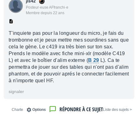
jls42
Posteur·euse AFfranchi·e
Membre depuis 22 ans
T'inquiete pas pour la longueur du micro, je fais du
trombonne et je peux mettre mes sourdines sans que
cela le gène. Le c419 ira très bien sur ton sax.
Prends le modèle avec fiche mini-xlr (modèle C419
L) et avec le boîtier d'alim externe (
B 29
L). Ca te
permettra de jouer sur des tables qui n'ont pas d'alim
phantom, et de pouvoir aprés le connecter facilement
à n'importe quel HF.
signaler
RÉPONDRE À CE SUJET
Charte
Options
< Liste des sujets