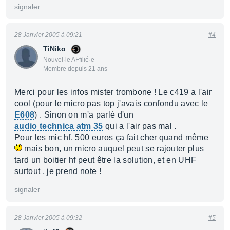
signaler
28 Janvier 2005 à 09:21
#4
TiNiko
Nouvel·le AFfilié·e
Membre depuis 21 ans
Merci pour les infos mister trombone ! Le c419 a l'air
cool (pour le micro pas top j'avais confondu avec le
E608
) . Sinon on m'a parlé d'un
audio technica atm 35
qui a l'air pas mal .
Pour les mic hf, 500 euros ça fait cher quand même
mais bon, un micro auquel peut se rajouter plus
tard un boitier hf peut être la solution, et en UHF
surtout , je prend note !
signaler
28 Janvier 2005 à 09:32
#5