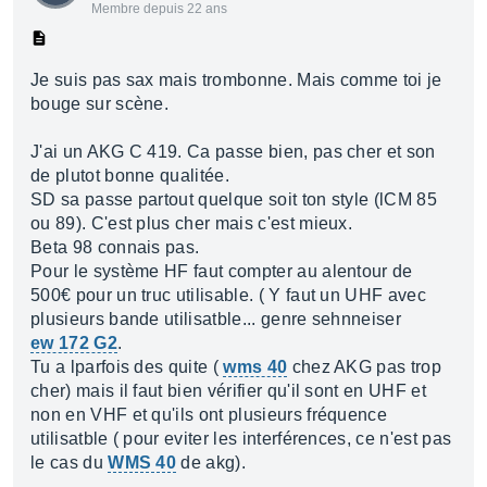
Membre depuis 22 ans
Je suis pas sax mais trombonne. Mais comme toi je
bouge sur scène.
J'ai un AKG C 419. Ca passe bien, pas cher et son
de plutot bonne qualitée.
SD sa passe partout quelque soit ton style (lCM 85
ou 89). C'est plus cher mais c'est mieux.
Beta 98 connais pas.
Pour le système HF faut compter au alentour de
500€ pour un truc utilisable. ( Y faut un UHF avec
plusieurs bande utilisatble... genre sehnneiser
ew 172 G2
.
Tu a lparfois des quite (
wms 40
chez AKG pas trop
cher) mais il faut bien vérifier qu'il sont en UHF et
non en VHF et qu'ils ont plusieurs fréquence
utilisatble ( pour eviter les interférences, ce n'est pas
le cas du
WMS 40
de akg).