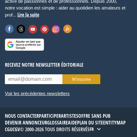
active de passionnés et de professionnels. Depuis 2000,
notre vocation est simple : aider au quotidien les amateurs et
Lire la suite
prof...
RECEVEZ NOTRE NEWSLETTER ÉDITORIALE
M’inscrire
Voir les précédentes newsletters
NOUS CONTACTER
PARTICIPER
ARTISTES
OFFRE SANS PUB
DEVENIR ANNONCEUR
GLOSSAIRE
AIDE
PLAN DU SITE
ENTITYMAP
CGU
CGV
© 2000-2026 TOUS DROITS RÉSERVÉS
FR