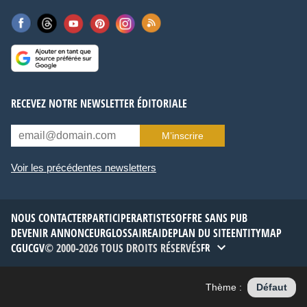
RECEVEZ NOTRE NEWSLETTER ÉDITORIALE
M’inscrire
Voir les précédentes newsletters
NOUS CONTACTER
PARTICIPER
ARTISTES
OFFRE SANS PUB
DEVENIR ANNONCEUR
GLOSSAIRE
AIDE
PLAN DU SITE
ENTITYMAP
CGU
CGV
© 2000-2026 TOUS DROITS RÉSERVÉS
FR
Thème :
Défaut