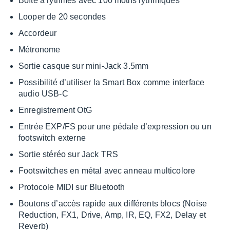
Boîte à rythmes avec 100 motifs ryth­miques
Looper de 20 secondes
Accor­deur
Métro­nome
Sortie casque sur mini-Jack 3.5mm
Possi­bi­lité d’uti­li­ser la Smart Box comme inter­face
audio USB-C
Enre­gis­tre­ment OtG
Entrée EXP/FS pour une pédale d’ex­pres­sion ou un
foots­witch externe
Sortie stéréo sur Jack TRS
Foots­witches en métal avec anneau multi­co­lore
Proto­cole MIDI sur Blue­tooth
Boutons d’ac­cès rapide aux diffé­rents blocs (Noise
Reduc­tion, FX1, Drive, Amp, IR, EQ, FX2, Delay et
Reverb)