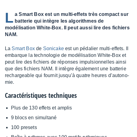
L
a Smart Box est un multi-effets très compact sur
batterie qui intègre les algorithmes de
modélisation White-Box. Il peut aussi lire des fichiers
NAM.
La
Smart Box
de
Soni­cake
est un péda­lier multi-effets. Il
embarque la tech­no­lo­gie de modé­li­sa­tion White-Box et
peut lire des fichiers de réponses impul­sion­nelles ainsi
que des fichiers NAM. Il intègre égale­ment une batte­rie
rechar­geable qui four­nit jusqu’à quatre heures d’au­to­no­
mie.
Carac­té­ris­tiques tech­niques
Plus de 130 effets et amplis
9 blocs en simul­tané
100 presets