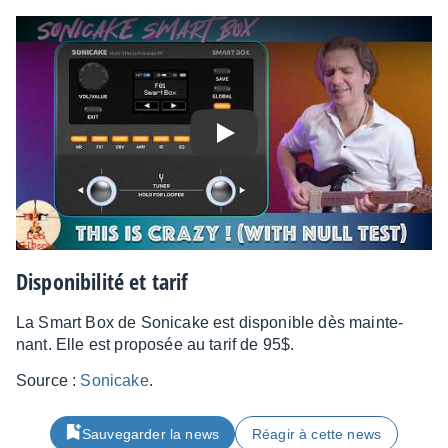
Play
Dispo­ni­bi­lité et tarif
La Smart Box de Soni­cake est dispo­nible dès main­te­
nant. Elle est propo­sée au tarif de 95$.
Source :
Soni­cake
.
Sauvegarder la news
Réagir à cette news