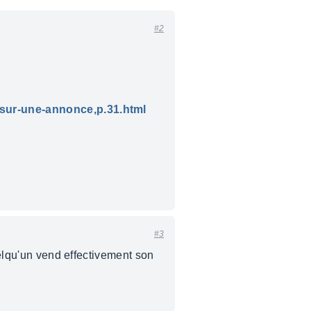
#2
s-sur-une-annonce,p.31.html
#3
uelqu'un vend effectivement son