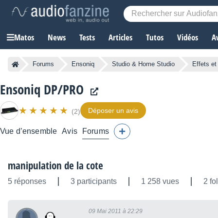
Matos
News
Tests
Articles
Tutos
Vidéos
A
Forums
Ensoniq
Studio & Home Studio
Effets et
Ensoniq DP/PRO
Déposer un avis
(2)
Vue d’ensemble
Avis
Forums
manipulation de la cote
5 réponses
3 participants
1 258 vues
2 fo
09 Mai 2011 à 22:29