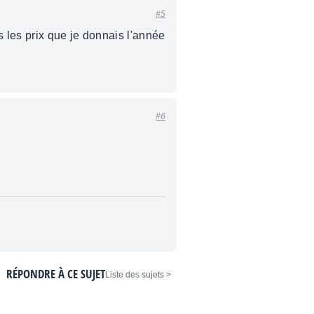
#5
s les prix que je donnais l'année
#6
RÉPONDRE À CE SUJET
< Liste des sujets