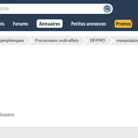
vis
Forums
Annuaires
Petites annonces
Promos
 périphériques
Processeurs multi-effets
DP/PRO
manipulation
llowers