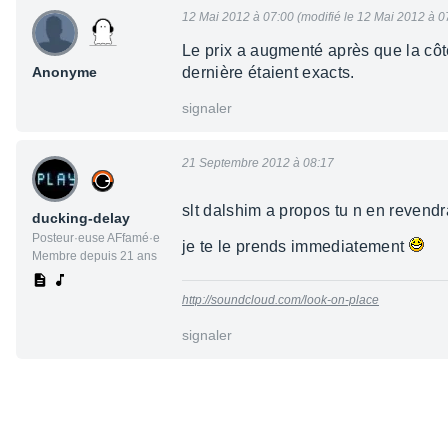
12 Mai 2012 à 07:00 (modifié le 12 Mai 2012 à 0
Le prix a augmenté après que la côte 
Anonyme
dernière étaient exacts.
signaler
21 Septembre 2012 à 08:17
slt dalshim a propos tu n en revendr
ducking-delay
Posteur·euse AFfamé·e
je te le prends immediatement
Membre depuis 21 ans
http://soundcloud.com/look-on-place
signaler