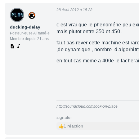
28 Avril 2012 à 15:28
c est vrai que le phenoméne peu exis
ducking-delay
mais plutot entre 350 et 450 .
Posteur·euse AFfamé·e
Membre depuis 21 ans
faut pas rever cette machine est rar
,de dynamique , nombre d algorhit
en tout cas meme a 400e je lacherai
http://soundcloud.com/look-on-place
signaler
1 réaction