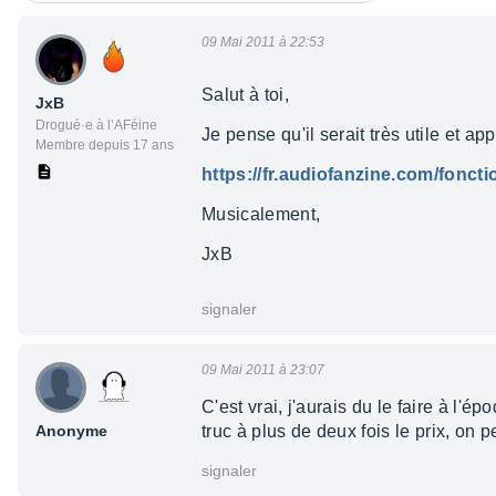
09 Mai 2011 à 22:53
Salut à toi,
JxB
Drogué·e à l’AFéine
Je pense qu'il serait très utile et a
Membre depuis 17 ans
https://fr.audiofanzine.com/fonct
Musicalement,
JxB
signaler
09 Mai 2011 à 23:07
C'est vrai, j'aurais du le faire à l
Anonyme
truc à plus de deux fois le prix, on pe
signaler