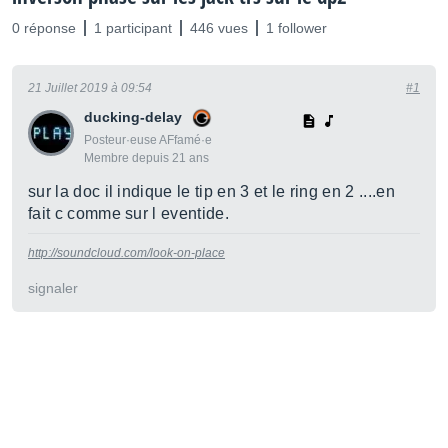
0 réponse
1 participant
446 vues
1 follower
21 Juillet 2019 à 09:54
#1
ducking-delay
Posteur·euse AFfamé·e
Membre depuis 21 ans
sur la doc il indique le tip en 3 et le ring en 2 ....en
fait c comme sur l eventide.
http://soundcloud.com/look-on-place
signaler