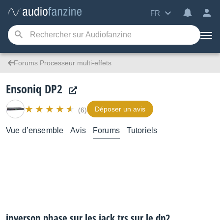
FR
Forums Processeur multi-effets
Ensoniq DP2
Déposer un avis
(6)
Vue d’ensemble
Avis
Forums
Tutoriels
inverson phase sur les jack trs sur le dp2