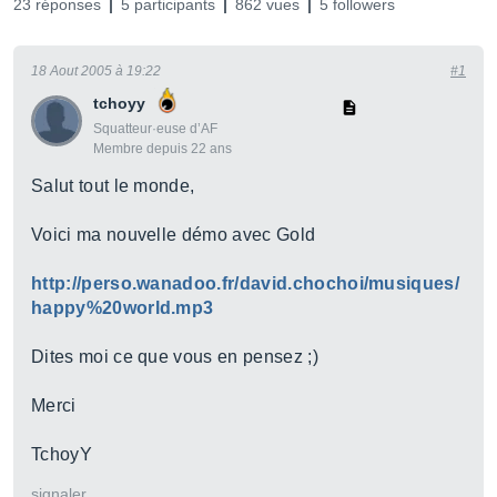
23 réponses
5 participants
862 vues
5 followers
18 Aout 2005 à 19:22
#1
tchoyy
Squatteur·euse d’AF
Membre depuis 22 ans
Salut tout le monde,
Voici ma nouvelle démo avec Gold
http://perso.wanadoo.fr/david.chochoi/musiques/
happy%20world.mp3
Dites moi ce que vous en pensez ;)
Merci
TchoyY
signaler