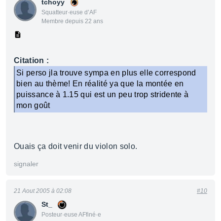
tchoyy
Squatteur·euse d’AF
Membre depuis 22 ans
Citation :
Si perso jla trouve sympa en plus elle correspond
bien au thème! En réalité ya que la montée en
puissance à 1.15 qui est un peu trop stridente à
mon goût
Ouais ça doit venir du violon solo.
signaler
21 Aout 2005 à 02:08
#10
St_
Posteur·euse AFfiné·e