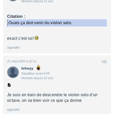
Membre depuis 21 ans
Citation :
Ouais ça doit venir du violon solo.
exact c'est lui!
signaler
21 Aout 2005 à 02:11
#11
tchoyy
Squatteur·euse d’AF
Membre depuis 22 ans
Je suis en train de descendre le violon solo d'un
octave, on va bien voir ce que ça donne
signaler