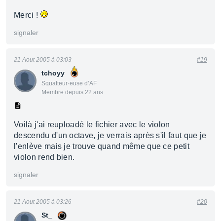
Merci !
signaler
21 Aout 2005 à 03:03
#19
tchoyy
Squatteur·euse d’AF
Membre depuis 22 ans
Voilà j'ai reuploadé le fichier avec le violon
descendu d'un octave, je verrais après s'il faut que je
l'enlève mais je trouve quand même que ce petit
violon rend bien.
signaler
21 Aout 2005 à 03:26
#20
St_