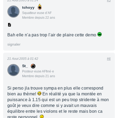
21 Aout 2005 à 01:24
#5
tchoyy
Squatteur·euse d’AF
Membre depuis 22 ans
Bah elle n'a pas trop l'air de plaire cette demo
signaler
21 Aout 2005 à 01:42
#6
St_
Posteur·euse AFfiné·e
Membre depuis 21 ans
Si perso jla trouve sympa en plus elle correspond
bien au thème!
En réalité ya que la montée en
puissance à 1.15 qui est un peu trop stridente à mon
goût je veux dire comme si y avait un mauvais
équilibre entre les violons et le reste mais bon ca
reste personnel.