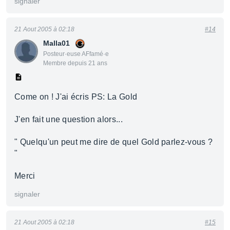
signaler
21 Aout 2005 à 02:18
#14
Malla01
Posteur·euse AFfamé·e
Membre depuis 21 ans
Come on ! J'ai écris PS: La Gold
J'en fait une question alors...
" Quelqu'un peut me dire de quel Gold parlez-vous ?
"
Merci
signaler
21 Aout 2005 à 02:18
#15