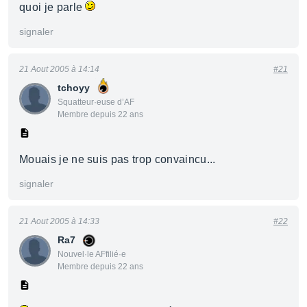
quoi je parle
signaler
21 Aout 2005 à 14:14
#21
tchoyy
Squatteur·euse d’AF
Membre depuis 22 ans
Mouais je ne suis pas trop convaincu...
signaler
21 Aout 2005 à 14:33
#22
Ra7
Nouvel·le AFfilié·e
Membre depuis 22 ans