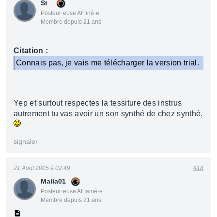
St_
Posteur·euse AFfiné·e
Membre depuis 21 ans
Citation :
Connais pas, je vais me télécharger la version trial.
Yep et surtout respectes la tessiture des instrus
autrement tu vas avoir un son synthé de chez synthé.
signaler
21 Aout 2005 à 02:49
#18
Malla01
Posteur·euse AFfamé·e
Membre depuis 21 ans