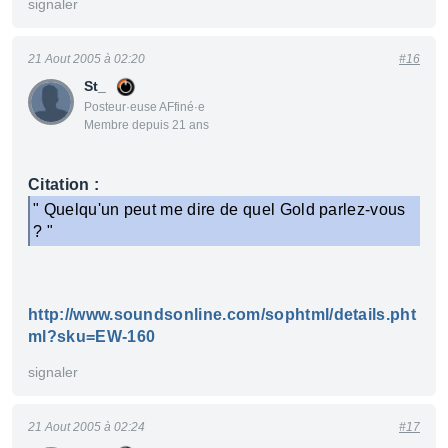
signaler
21 Aout 2005 à 02:20
#16
St_
Posteur·euse AFfiné·e
Membre depuis 21 ans
Citation :
" Quelqu'un peut me dire de quel Gold parlez-vous
? "
http://www.soundsonline.com/sophtml/details.pht
ml?sku=EW-160
signaler
21 Aout 2005 à 02:24
#17