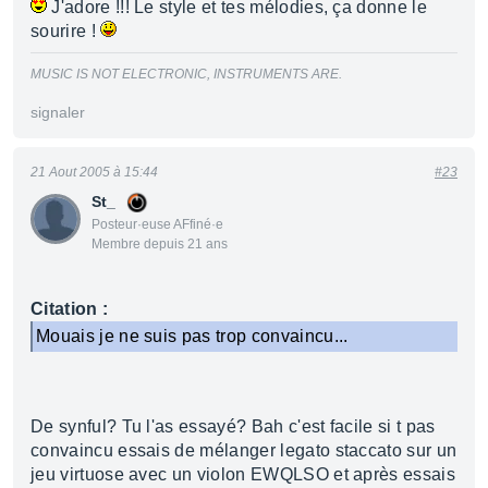
J'adore !!! Le style et tes mélodies, ça donne le
sourire !
MUSIC IS NOT ELECTRONIC, INSTRUMENTS ARE.
signaler
21 Aout 2005 à 15:44
#23
St_
Posteur·euse AFfiné·e
Membre depuis 21 ans
Citation :
Mouais je ne suis pas trop convaincu...
De synful? Tu l'as essayé? Bah c'est facile si t pas
convaincu essais de mélanger legato staccato sur un
jeu virtuose avec un violon EWQLSO et après essais